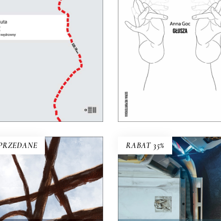
y się z uniwersalną refleksją
Dotąd o głuchych wypowia
nad granicami, murami i
się głównie ci, którzy słys
siekami, które dzielą ludzi.
Teraz głusi chcą opowiedzi
31.85
zł
sobie sami.
49.00
zł
24.50
zł
49.00
zł
KSIĄŻKA DO
KOSZYKA
E-BOOK DO
E-BOOK DO
KOSZYKA
KOSZYKA
PRZEDANE
RABAT 35%
POGO
Ta praca to ciągłe szukan
A KAŻDYM ROGU TA
równowagi między paraliżu
SAMA TRUSKAWKA
niepewnością a wyniszczaj