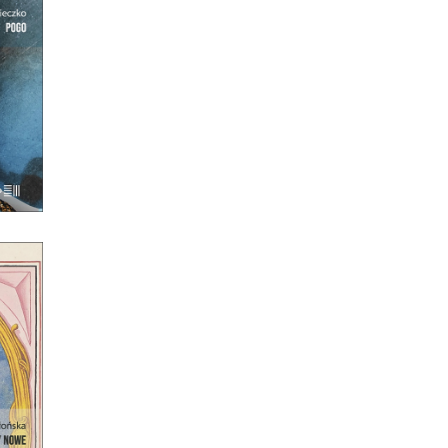
MY
, że
iega
dzie,