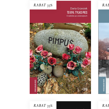
RABAT 35%
RAB
B
TO BYŁ TYLKO PIES
To, 
PREMIERA: 22 PAŹDZIERNIKA
B
2025
t
35.74
zł
54.99
zł
KSIĄŻKA DO
KOSZYKA
E-BOOK DO
KOSZYKA
RABAT 35%
RAB