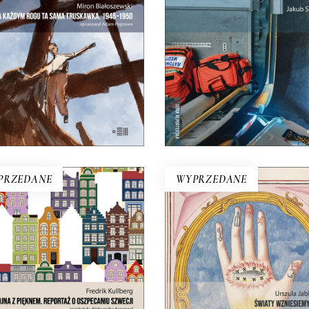
pełnie nowe miasto. Jakaś
rutyną.
nna Warszawa na starych
25.35
zł
39.00
zł
ieciach. Skąd się wzięła?
25.00
zł
50.00
zł
KSIĄŻKA DO
KOSZYKA
E-BOOK DO
E-BOOK DO
KOSZYKA
KOSZYKA
PRZEDANE
WYPRZEDANE
WOJNA Z PIĘKNEM.
ŚWIATY WZNIESIE
REPORTAŻ O
NOWE
SZPECANIU SZWECJI
Wprawdzie niektórzy mówią
zy chodzi o ten osobliwy
świat taki, jaki znamy, dob
edzki strach przed tym, co
końca, ale jednak wciąż są lu