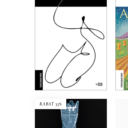
O
To kameralne reportaże o
intymnych tragediach,
Lud
zmaganiach z systemem i
doświadczeniach nie do
zapomnienia.
35.69
zł
54.90
zł
KSIĄŻKA DO
KOSZYKA
E-BOOK DO
KOSZYKA
RABAT 35%
CO WIDZIAŁA MATKA B.
Tor