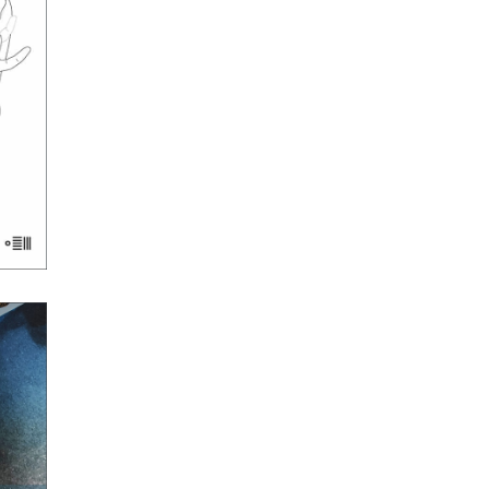
dali
zą.
eć o
ie
jącą
ącą