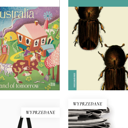
ZLAND. PRZESTRZEŃ
SZKODNIKI
JEST WSZYSTKIM
Walka toczyła się nie ty
zie nie posiadają krainy –
lesie, ale i w głowach lu
to ona posiada ludzi.
38.94
zł
59.90
zł
45.44
zł
69.90
zł
KSIĄŻKA DO
KSIĄŻKA DO
KOSZYKA
KOSZYKA
E-BOOK DO
E-BOOK DO
KOSZYKA
KOSZYKA
WYPRZEDANE
WYPRZEDANE
NITROGLICERYNA
ba bawełniana DOWODY