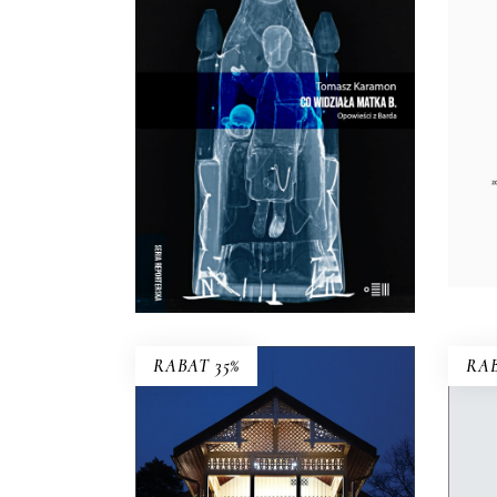
W Bardzie przeszłość i
teraźniejszość przeplatają się w
Gra
niekończącym się cyklu…
38×
33.15
zł
c
51.00
zł
sze
KSIĄŻKA DO
KOSZYKA
E-BOOK DO
KOSZYKA
RABAT 35%
RAB
ŚWIDERMAJEROWIE
Domy torty, domy duchy, domy
Per
ogniska, domy uśpione i domy