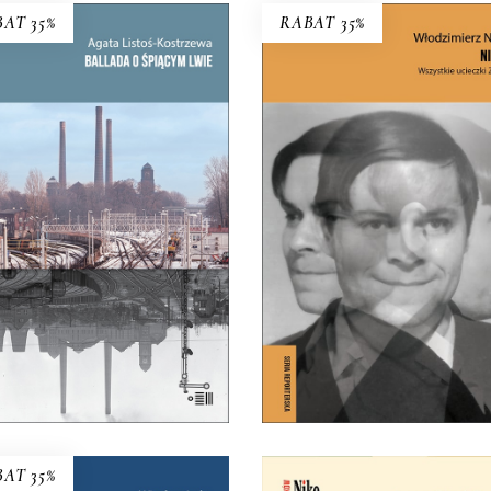
AT 35%
RABAT 35%
ALLADA O ŚPIĄCYM
NIEMIEC. WSZYSTK
LWIE
UCIECZKI ZYGFRY
co zdecydowało o powstaniu
Czy Zygfryd Kapela zdradz
ytomia, jego bogactwie i
Niemcy z Polską, czy Pols
radycji, miało stać się jego
Niemcami?
zagładą.
39.65
zł
61.00
zł
39.65
zł
61.00
zł
KSIĄŻKA DO
KSIĄŻKA DO
KOSZYKA
KOSZYKA
E-BOOK DO
E-BOOK DO
KOSZYKA
KOSZYKA
AT 35%