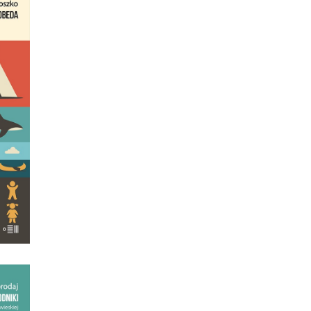
GO
t!