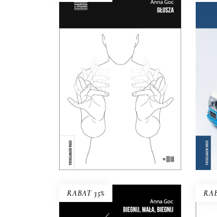
GŁUSZA
Dotąd o głuchych wypowiadali
N
się głównie ci, którzy słyszą.
Wzn
Teraz głusi chcą opowiedzieć o
sobie sami.
38.35
zł
59.00
zł
KSIĄŻKA DO
KOSZYKA
E-BOOK DO
KOSZYKA
RABAT 35%
RAB
BIEGNIJ, MAŁA, BIEGNIJ