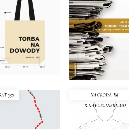
NIEPOKOJU
Materiał: bawełna 100%
Jak zauważa dziennikar
matura: 280g/m2 Wymiary:
jednym z esejów, wart
40 cm (dno o szerokości 10
dostrzec różnicę międ
m) Kolor: naturalny, czarny
pisaniem „poprawnym”
Rączki: długość 63 cm,
„obrzydliwie dobrym”
rokość 5 cm Nadruk: czarny
26.50
zł
53.00
zł
E-BOOK DO
KOSZYKA
AT 35%
NAGRODA IM.
R.KAPUŚCIŃSKIEGO
RUBIEŻ. REPORTAŻ
WĘDROWNY
GŁUSZA
spektywa pieszej reporterki