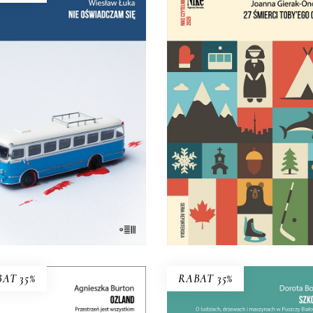
IE OŚWIADCZAM SIĘ
27 ŚMIERCI TOBY’E
owienie kultowej książki!
OBEDA
35.75
zł
55.00
zł
Najgłośniejszy debiut
reporterski ostatnich la
KSIĄŻKA DO
29.95
zł
59.90
zł
KOSZYKA
E-BOOK DO
E-BOOK DO
KOSZYKA
KOSZYKA
AT 35%
RABAT 35%