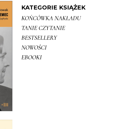
KATEGORIE KSIĄŻEK
KOŃCÓWKA NAKŁADU
IE
TANIE CZYTANIE
DA
BESTSELLERY
ił
NOWOŚCI
kę z
EBOOKI