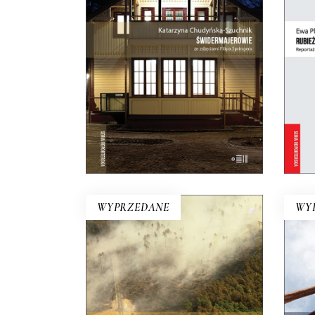
łącz
wskrzeszone, domy skarbonki i
domy bezpańskie…
za
35.75
zł
55.00
zł
KSIĄŻKA DO
KOSZYKA
E-BOOK DO
KOSZYKA
WYPRZEDANE
WY
OGIEŃ WYSZEDŁ Z LASU
N
Ta reporterska rekonstrukcja