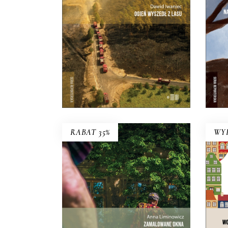
niemal minuta po minucie
Zu
największego pożaru lasu w
i
Polsce.
śm
21.00
zł
42.00
zł
E-BOOK DO
KOSZYKA
RABAT 35%
WY
ZAMALOWANE OKNA
Mieli tu swoją małą wspólnotę – i
O
dużą nieufność wobec siebie.
Premiera 25 maja
C
27.30
zł
szw