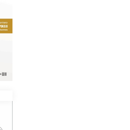
ka w
o
zy
 a
.