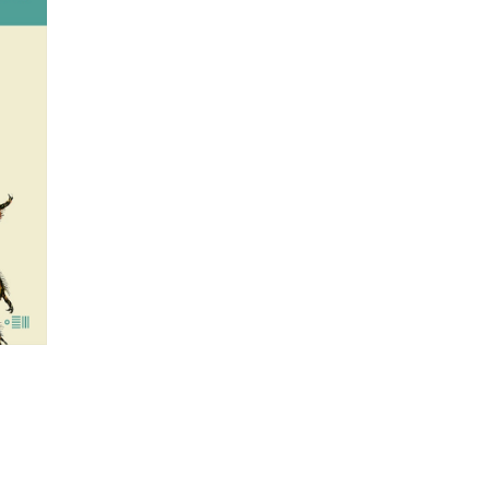
lko w
dzi.