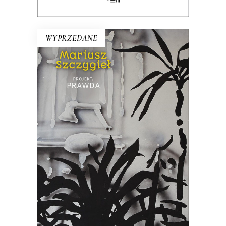
WYPRZEDANE
PROJEKT: PRAWDA
Szczygieł szuka prawdy w Grudziądzu,
Supraślu, Londynie, Pradze, Paryżu,
Nowym Jorku, w birmańskim Ngapali
czy laotańskim Luang Prabang.
Wyjawiają mu ją takie postaci jak
Stańko, Kapuściński czy Osiatyński, ale i
pasażerowie pociągów czy
taksówkarze.
22.00
zł
44.00
zł