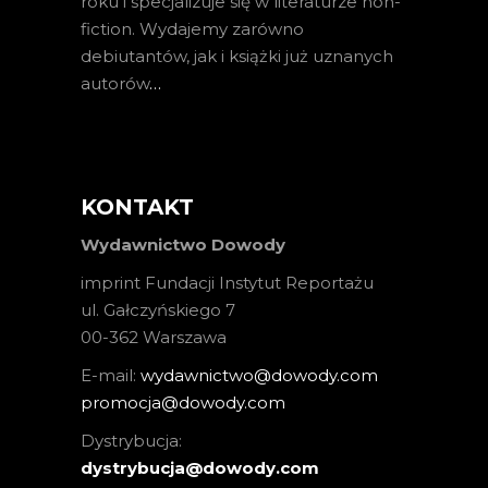
roku i specjalizuje się w literaturze non-
fiction. Wydajemy zarówno
debiutantów, jak i książki już uznanych
autorów
…
KONTAKT
Wydawnictwo Dowody
imprint Fundacji Instytut Reportażu
ul. Gałczyńskiego 7
00-362 Warszawa
E-mail:
wydawnictwo@dowody.com
promocja@dowody.com
Dystrybucja:
dystrybucja@dowody.com