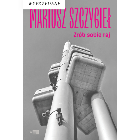
WYPRZEDANE
ZRÓB SOBIE RAJ
Nowe wydanie kultowej książki o
Czechach, jakich nie znamy!
Recenzenci pisali, że Szczygieł odkrył w
niej przed Polakami tajemnicze plemię…
21.50
zł
43.00
zł
E-BOOK DO KOSZYKA