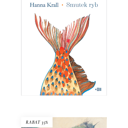
SMUTEK RYB
W 1983 roku pismo dla wędkarzy
postanowiło pomóc uznanej reporterce
– bezrobotnej w stanie wojennym. Tam
Hanna Krall mogła publikować bez
weryfikacji, bo w końcu trudno pisać
wywrotowe treści, pisząc o rybach. A
jednak…
24.05
zł
37.00
zł
KSIĄŻKA DO KOSZYKA
E-BOOK DO KOSZYKA
RABAT 35%