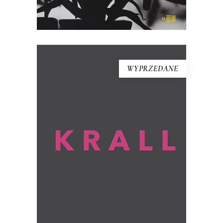
E-BOOK DO KOSZYKA
WYPRZEDANE
KRALL
To książka, jakiej nie było. Hanna Krall,
wybitna reporterka, ta, która opisywała
innych, staje się tu bohaterką.
Opowiadają o niej – przy aktywnym
udziale jej samej – Wojciech Tochman i
Mariusz Szczygieł.