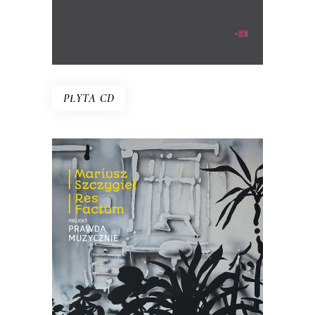
PŁYTA CD
PROJEKT: PRAWDA
MUZYCZNIE
Płyta, która jest efektem spotkania
trojga muzyków z reporterem –
Mariuszem Szczygłem. Słowa spotkały
się tu z dźwiękiem kreowanym na żywo.
18.85
zł
29.00
zł