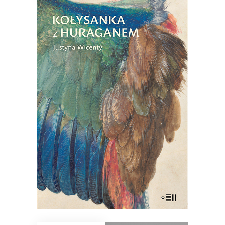
KOŁYSANKA Z HURAGANEM
Treny matki. Intymna opowieść o bólu,
tęsknocie, lęku i próbach poradzenia
sobie po śmierci dziecka.
27.30
zł
42.00
zł
KSIĄŻKA DO KOSZYKA
E-BOOK DO KOSZYKA