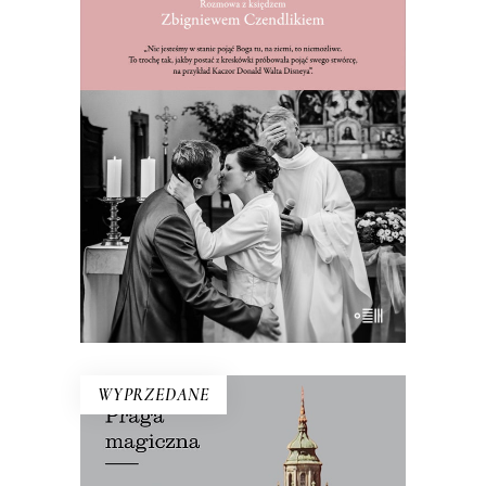
BÓG NIE JEST AUTOMATEM DO
KAWY. ROZMOWA Z KSIĘDZEM
ZBIGNIEWEM CZENDLIKIEM
Ksiądz Zbigniew Czendlik mówi, co
myśli, nie chodzi w sutannie ani
koloratce, a poranne msze przeniósł na
dziewiątą, bo kto by wstał na szóstą?
E-BOOK DO KOSZYKA
WYPRZEDANE