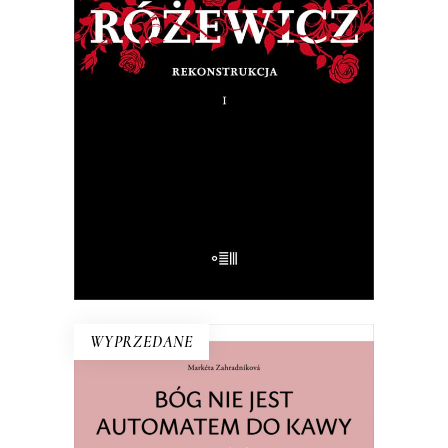
RÓŻEWICZ. REKONSTRUKCJA
(tom 1)
Na pytanie: „Kim jesteś?”, Tadeusz
Różewicz odpowiedział przed laty: „Kto
mnie uważnie czyta, ten wie”.
32.50
zł
65.00
zł
E-BOOK DO KOSZYKA
WYPRZEDANE