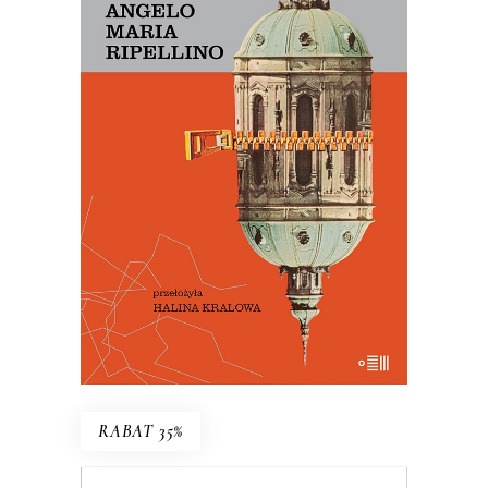
PRAGA MAGICZNA
Oto – jak mówi Mariusz Szczygieł –
biblia kultury czeskiej. Dla miłośników
Pragi i czeskiej kultury – lektura
niezbędna.
29.50
zł
59.00
zł
E-BOOK DO KOSZYKA
RABAT 35%