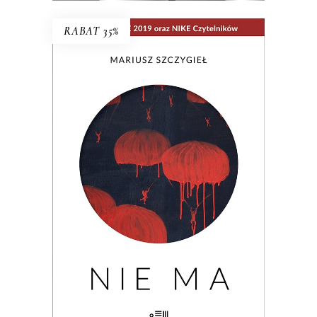
RABAT 35%
NIE MA
Wielogłosowa rozprawa reporterska o
kondycji człowieka i największym
problemie cywilizacji: utracie, braku,
nieobecności. Nad książką unosi się rada
Hanny Krall: „Wszystko musi mieć swoją
formę, swój rytm, panie Mariuszu.
Zwłaszcza nieobecność”.
29.90
zł
46.00
zł
KSIĄŻKA DO KOSZYKA
E-BOOK DO KOSZYKA