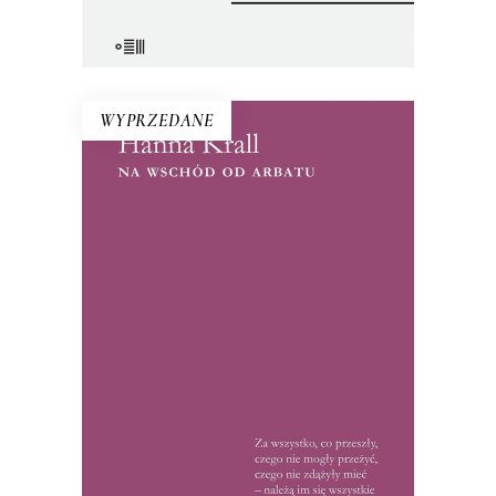
E-BOOK DO KOSZYKA
WYPRZEDANE
NA WSCHÓD OD ARBATU
Debiut Hanny Krall – reportaże ze
Związku Radzieckiego lat 60. i 70. W
1972 roku książka była hitem, czytelnicy
wyrywali ją sobie książkę z rąk: między
wierszami tropili ukryte przez
reporterkę znaczenia.
15.50
zł
32.00
zł