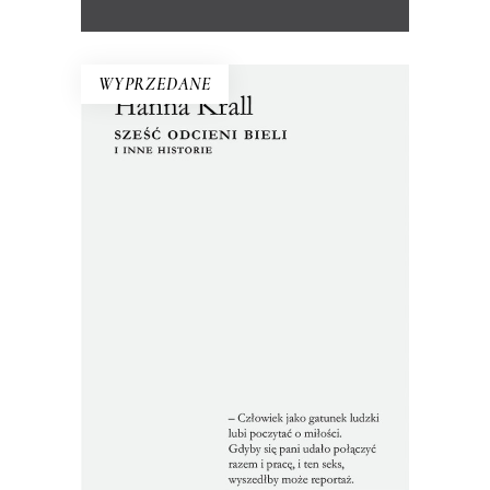
WYPRZEDANE
SZEŚĆ ODCIENI BIELI I INNE
HISTORIE
Zbiór tekstów z dwóch zakazanych
przez cenzurę książek. Nakład jednej
został pocięty i przemielony na
makulaturę, a metalowy skład drukarski
drugiej – przetopiony w piecu.
Reportaże ukazały się tylko poza
oficjalnym obiegiem.
22.00
zł
44.00
zł