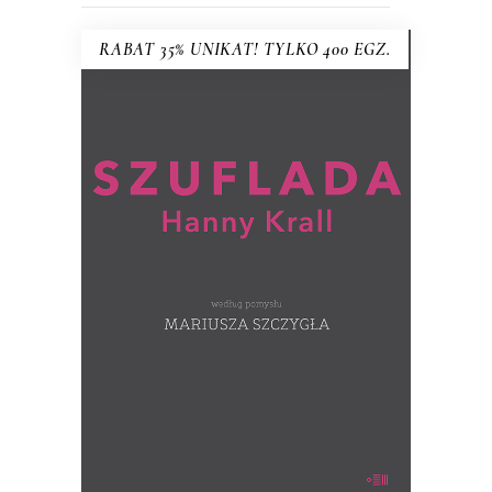
RABAT 35% UNIKAT! TYLKO 400 EGZ.
SZUFLADA HANNY KRALL wg
pomysłu MARIUSZA SZCZYGŁA
Co Hanna Krall trzyma w szufladzie?
(ręcznie numerowane egzemplarze –
wysyłane losowo)
39.00
zł
60.00
zł
KSIĄŻKA DO KOSZYKA