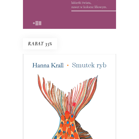
E-BOOK DO KOSZYKA
RABAT 35%
SMUTEK RYB
W 1983 roku pismo dla wędkarzy
postanowiło pomóc uznanej reporterce
– bezrobotnej w stanie wojennym. Tam
Hanna Krall mogła publikować bez
weryfikacji, bo w końcu trudno pisać
wywrotowe treści, pisząc o rybach. A
jednak…
24.05
zł
37.00
zł