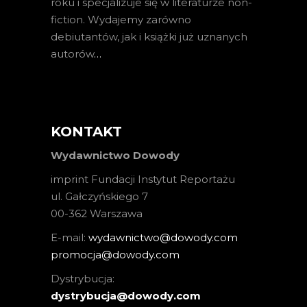
roku i specjalizuje się w literaturze non-
fiction. Wydajemy zarówno
debiutantów, jak i książki już uznanych
autorów
…
KONTAKT
Wydawnictwo Dowody
imprint Fundacji Instytut Reportażu
ul. Gałczyńskiego 7
00-362 Warszawa
E-mail:
wydawnictwo@dowody.com
promocja@dowody.com
Dystrybucja:
dystrybucja@dowody.com