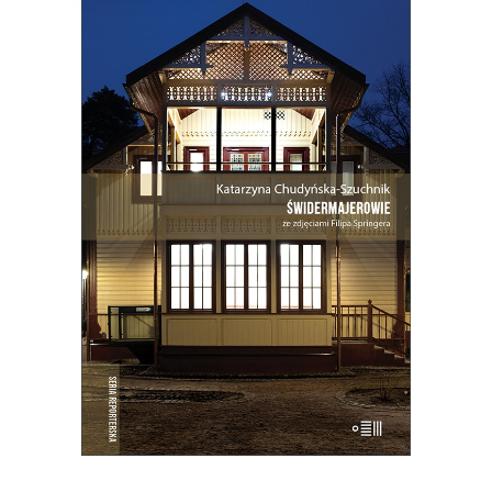
ŚWIDERMAJEROWIE
Domy torty, domy duchy, domy
ogniska, domy uśpione i domy
wskrzeszone, domy skarbonki i domy
bezpańskie…
35.75
zł
55.00
zł
KSIĄŻKA DO KOSZYKA
E-BOOK DO KOSZYKA