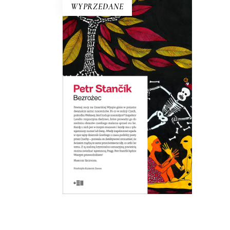
WYPRZEDANE
BEZROŻEC
Szalony kryminał z zabawnymi
wątkami erotycznymi, a
jednocześnie przewodnik po
tajemniczych miejscach Pragi.
Parodia powieści sensacyjnej.
19.50
zł
39.00
zł
E-BOOK DO
KOSZYKA