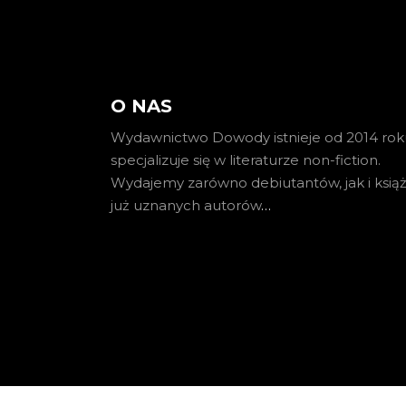
O NAS
Wydawnictwo Dowody istnieje od 2014 roku
specjalizuje się w literaturze non-fiction.
Wydajemy zarówno debiutantów, jak i książ
już uznanych autorów
…