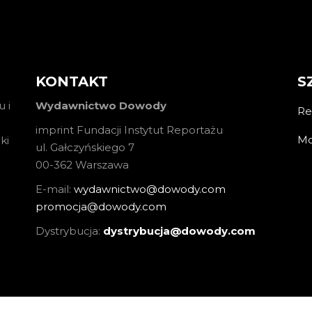
KONTAKT
S
 i
Wydawnictwo Dowody
Re
imprint Fundacji Instytut Reportażu
Mo
ki
ul. Gałczyńskiego 7
00-362 Warszawa
E-mail:
wydawnictwo@dowody.com
promocja@dowody.com
Dystrybucja:
dystrybucja@dowody.com