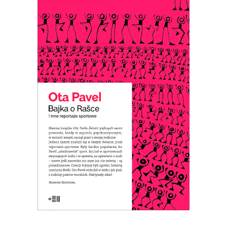
BAJKA O RAŠCE
Ota Pavel pisał reportaże sportowe,
które były popularne, bo ich autor
„ubaśniawiał” sport. Dzięki temu te
opowieści o sportowcach – nawet jeśli
ich nazwiska nic nam już nie mówią – są
ponadczasowe.
E-BOOK DO KOSZYKA