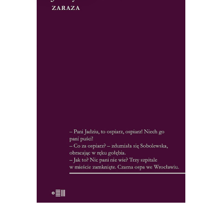
ZARAZA
„Czujemy narastanie grozy” – pisano o
książce. To nie tylko historia epidemii
ospy we Wrocławiu, ale i studium
psychologiczne społeczności w obliczu
zagrożenia. Wrocławskie zdarzenia
ułożyły się w reporterską wersję Dżumy.
26.65
zł
41.00
zł
KSIĄŻKA DO KOSZYKA
E-BOOK DO KOSZYKA