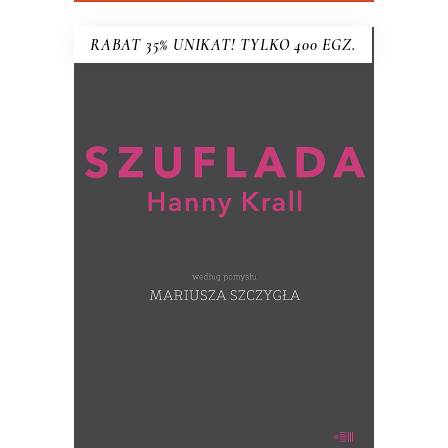
RABAT 35% UNIKAT! TYLKO 400 EGZ.
SZUFLADA HANNY KRALL wg
pomysłu MARIUSZA SZCZYGŁA
Co Hanna Krall trzyma w szufladzie?
(ręcznie numerowane egzemplarze –
wysyłane losowo)
39.00
zł
60.00
zł
KSIĄŻKA DO KOSZYKA