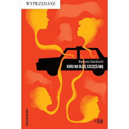
WYPRZEDANE
KURS NA ULICĘ SZCZĘŚLIWĄ
Kiedy Bartosz Gardocki usiadł za
kierownicą taksówki, poczuł się
szczęśliwy. Szybko się okazało, że jego
pasażerowie też szukają szczęścia…
18.50
zł
37.00
zł
E-BOOK DO KOSZYKA