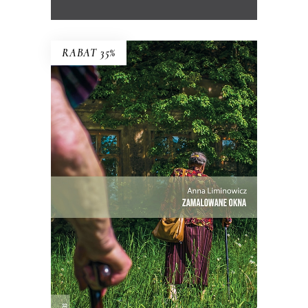
RABAT 35%
ZAMALOWANE OKNA
Mieli tu swoją małą wspólnotę – i dużą
nieufność wobec siebie.
Premiera 25
maja
27.30
zł
42.00
zł
KSIĄŻKA DO KOSZYKA