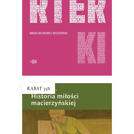
44.85
zł
69.00
zł
KSIĄŻKA DO KOSZYKA
E-BOOK DO KOSZYKA
RABAT 35%
HISTORIA MIŁOŚCI