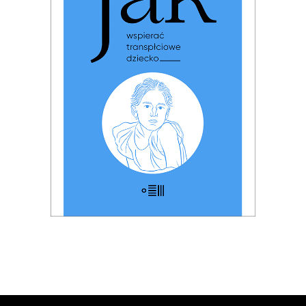
JAK WSPIERAĆ
TRANSPŁCIOWE DZIECKO
PREMIERA: 17 listopada 2025
32.49
zł
49.99
zł
KSIĄŻKA DO KOSZYKA
E-BOOK DO KOSZYKA