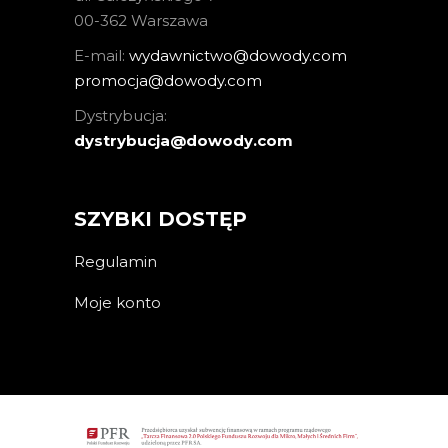
00-362 Warszawa
E-mail:
wydawnictwo@dowody.com
promocja@dowody.com
Dystrybucja:
dystrybucja@dowody.com
SZYBKI DOSTĘP
Regulamin
Moje konto