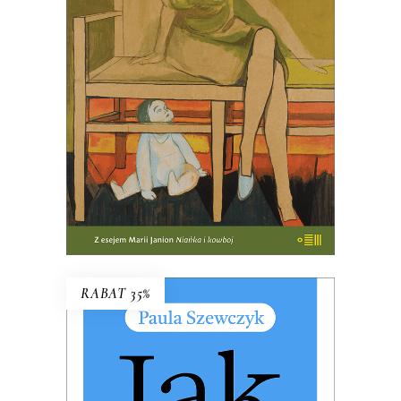
MACIERZYŃSKIEJ
PREMIERA w kwietniu
61.75
zł
95.00
zł
KSIĄŻKA DO KOSZYKA
RABAT 35%