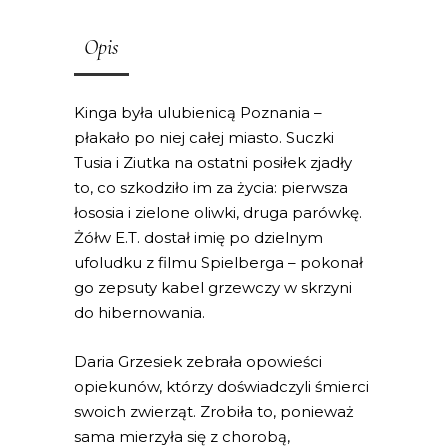
Opis
Kinga była ulubienicą Poznania –
płakało po niej całej miasto. Suczki
Tusia i Ziutka na ostatni posiłek zjadły
to, co szkodziło im za życia: pierwsza
łososia i zielone oliwki, druga parówkę.
Żółw E.T. dostał imię po dzielnym
ufoludku z filmu Spielberga – pokonał
go zepsuty kabel grzewczy w skrzyni
do hibernowania.
Daria Grzesiek zebrała opowieści
opiekunów, którzy doświadczyli śmierci
swoich zwierząt. Zrobiła to, ponieważ
sama mierzyła się z chorobą,