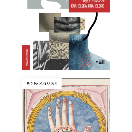
rozpisywano na trzy albo – częściej –
trzy zlepiano w jeden…
27.30
zł
42.00
zł
KSIĄŻKA DO KOSZYKA
E-BOOK DO KOSZYKA
WYPRZEDANE
ŚWIATY WZNIESIEMY NOWE