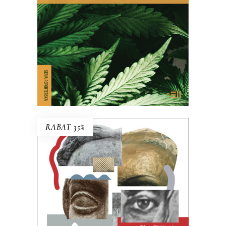
na temat, który dotyczy milionów z nas
– choć na co dzień nie zdajemy sobie z
tego sprawy.
E-BOOK DO KOSZYKA
RABAT 35%
KRAHELSKA. KRAHELSKIE
Halina, Wanda, Krystyna. Trzy kobiety,
jedno nazwisko. Legendarna
inspektorka pracy, zamachowczyni z
dobrego domu, warszawska Syrenka.
Często je mylono, jeden życiorys