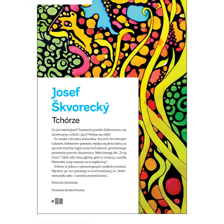
TCHÓRZE
NOWE WYDANIE KULTOWEJ
POWIEŚCI
44.85
zł
69.00
zł
KSIĄŻKA DO KOSZYKA
E-BOOK DO KOSZYKA