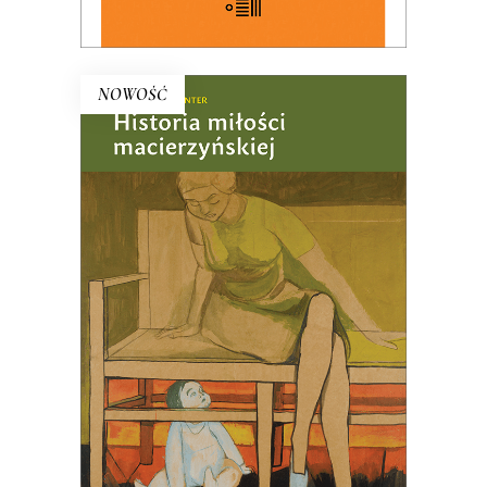
NOWOŚĆ
HISTORIA MIŁOŚCI
MACIERZYŃSKIEJ (ebook)
PREMIERA w kwietniu
47.00
zł
KSIĄŻKA DO KOSZYKA