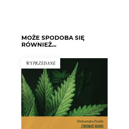
MOŻE SPODOBA SIĘ
RÓWNIEŻ…
WYPRZEDANE
ZDROWAŚ MARIO. REPORTAŻE
O MEDYCZNEJ MARIHUANIE
Dlatego pacjenci stają się
przestępcami? Reportaż interwencyjny