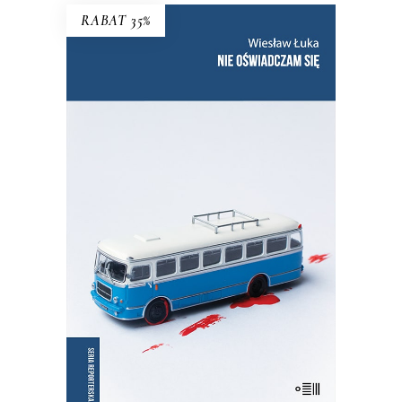
RABAT 35%
NIE OŚWIADCZAM SIĘ
Wznowienie kultowej książki!
35.75
zł
55.00
zł
KSIĄŻKA DO KOSZYKA
E-BOOK DO KOSZYKA