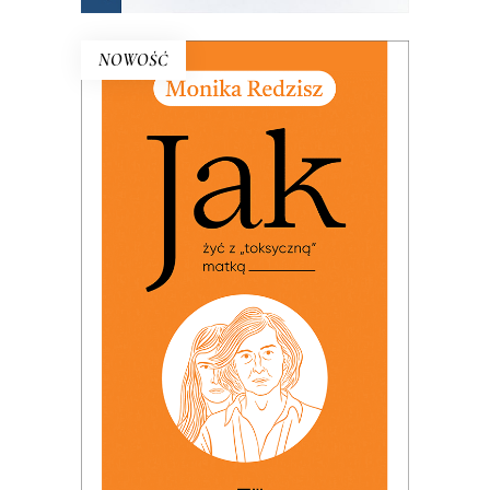
NOWOŚĆ
JAK ŻYĆ Z „TOKSYCZNĄ”
MATKĄ (ebook)
PREMIERA: 24 listopada 2025
25.00
zł
49.99
zł
KSIĄŻKA DO KOSZYKA