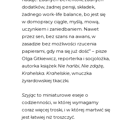
dodatków, żadnej pensji, składek,
żadnego work-life balance, bo jest się
w domopracy ciągle, myślą, mową,
uczynkiem i zaniedbaniem. Nawet
przez sen, bez szans na awans, w
zasadzie bez możliwości rzucenia
papierami, gdy ma się już dość” – pisze
Olga Gitkiewicz, reporterka i socjolożka,
autorka książek
Nie hańbi
,
Nie zdążę
,
Krahelska. Krahelskie
, wnuczka
żyrardowskiej tkaczki
.
Szyjąc
to miniaturowe eseje o
codzienności, w której wymagamy
coraz więcej troski, i w której martwić się
jest łatwiej niż troszczyć.