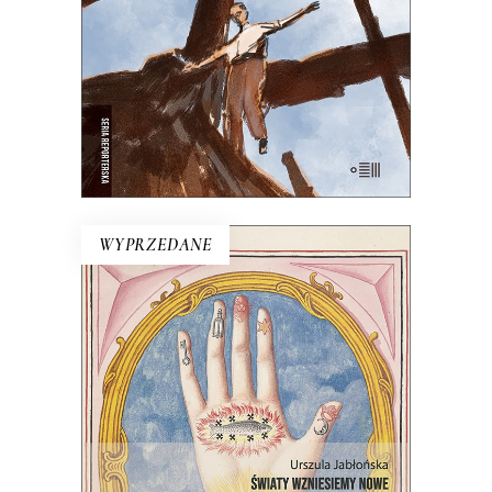
25.00
zł
50.00
zł
E-BOOK DO KOSZYKA
WYPRZEDANE
ŚWIATY WZNIESIEMY NOWE
Wprawdzie niektórzy mówią, że świat
taki, jaki znamy, dobiega końca, ale
jednak wciąż są ludzie, którzy chcą