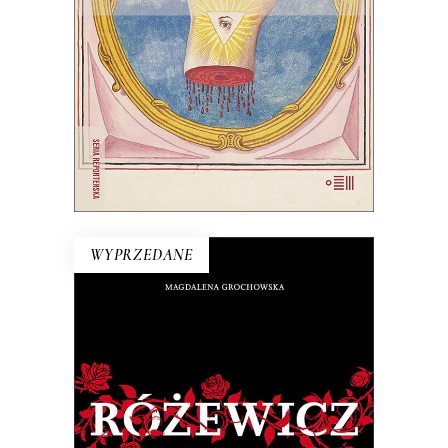
wymyślać go na nowo.
22.00
zł
44.00
zł
E-BOOK DO KOSZYKA
WYPRZEDANE
RÓŻEWICZ. REKONSTRUKCJA
(tom 1)