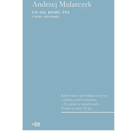
[EBOOK] Andrzej Mularczyk – CO
SIĘ KOMU ŚNI I INNE
HISTORIE
Ze wstępu Julianny Jonek: Smakujcie te
reportaże, pławcie się w obfitości słów;
bo tak właśnie czyta się teksty
Mularczyka: płynie się przez nie, a jeśli
ktoś nie umie pływać, niech kroczy, a
będzie iść krokiem tanecznym. To nie są
teksty […]
22.50
zł
45.00
zł
KSIĄŻKA DO KOSZYKA