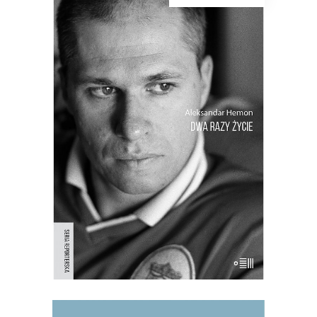
[EBOOK] Aleksandar Hemon –
DWA RAZY ŻYCIE. BOŚNIA I
AMERYKA
Osobista opowieść amerykańsko-
bośniackiego pisarza o chłopięcych
latach spędzonych w Jugosławii i o
przymusowej emigracji, o utracie
przeszłości i przymusie odnalezienia się
w nowej teraźniejszości. “Wojna przyszła
do nas i teraz czekaliśmy na to, kto
przeżyje, kto będzie zabijał i kto […]