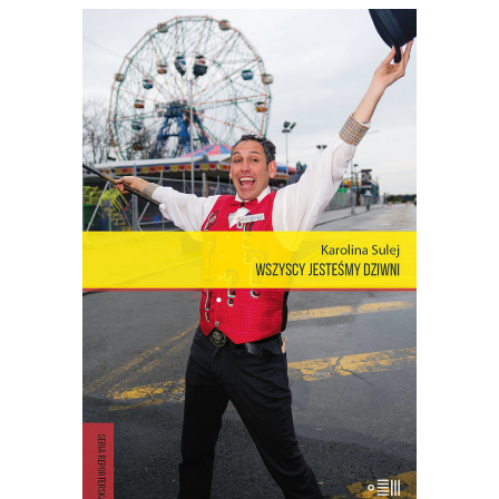
[EBOOK] Karolina Sulej –
WSZYSCY JESTEŚMY DZIWNI.
OPOWIEŚCI Z CONEY ISLAND
Coney Island – dzielnica Nowego Jorku,
gdzie miasto łączy się z oceanem,
niegdyś stolica światowej rozrywki,
cyrków, wesołych miasteczek – to wciąż
rezerwuar estetyki, idei, marzeń i lęków,
z których jest zbudowana popkultura i
nasze człowieczeństwo. Opowieść o
Coney – […]
18.00
zł
36.00
zł
KSIĄŻKA DO KOSZYKA