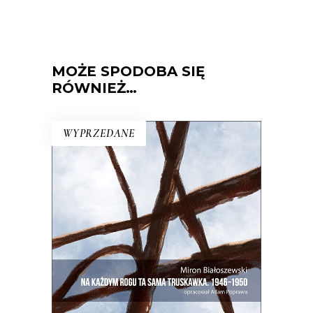
MOŻE SPODOBA SIĘ
RÓWNIEŻ…
WYPRZEDANE
NA KAŻDYM ROGU TA SAMA
TRUSKAWKA
Zupełnie nowe miasto. Jakaś inna
Warszawa na starych śmieciach. Skąd
się wzięła?