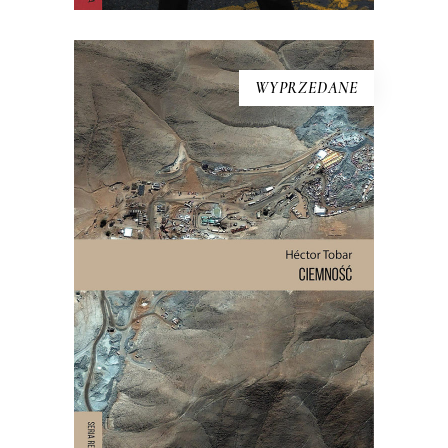
WYPRZEDANE
[EBOOK] Hector Tobar –
CIEMNOŚĆ
Kiedy na pustyni Atakama zawaliło się
wnętrze góry podziurawionej
górniczymi korytarzami, 625 metrów
pod ziemią, w ciemności, wilgoci, bez
jedzenia i wody pitnej zostało
uwięzionych 33 mężczyzn. Akcja
ratownicza w kopalni San José
wydawała się niemożliwa. Dopiero po 17
dniach […]