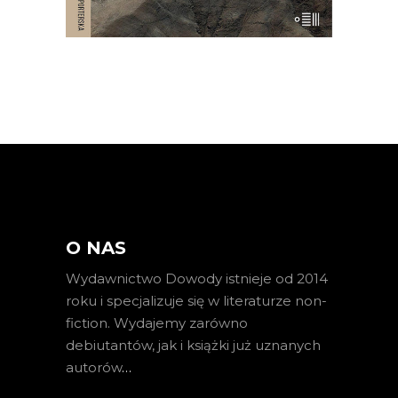
O NAS
Wydawnictwo Dowody istnieje od 2014
roku i specjalizuje się w literaturze non-
fiction. Wydajemy zarówno
debiutantów, jak i książki już uznanych
autorów
…