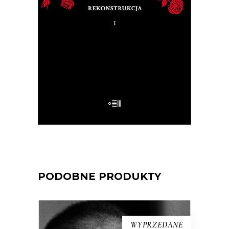
Na pytanie: „Kim jesteś?”, Tadeusz
Różewicz odpowiedział przed laty: „Kto
mnie uważnie czyta, ten wie”.
32.50
zł
65.00
zł
E-BOOK DO KOSZYKA
PODOBNE PRODUKTY
WYPRZEDANE