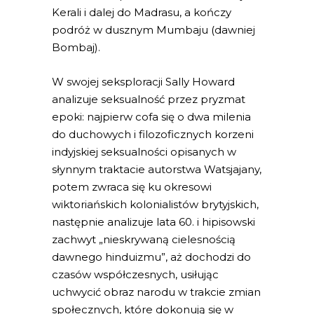
Kerali i dalej do Madrasu, a kończy
podróż w dusznym Mumbaju (dawniej
Bombaj).
W swojej seksploracji Sally Howard
analizuje seksualność przez pryzmat
epoki: najpierw cofa się o dwa milenia
do duchowych i filozoficznych korzeni
indyjskiej seksualności opisanych w
słynnym traktacie autorstwa Watsjajany,
potem zwraca się ku okresowi
wiktoriańskich kolonialistów brytyjskich,
następnie analizuje lata 60. i hipisowski
zachwyt „nieskrywaną cielesnością
dawnego hinduizmu”, aż dochodzi do
czasów współczesnych, usiłując
uchwycić obraz narodu w trakcie zmian
społecznych, które dokonują się w