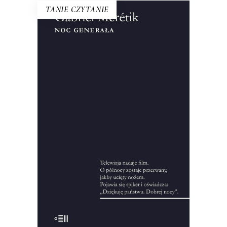
TANIE CZYTANIE
NOC GENERAŁA
Ten tytuł do dzisiaj symbolizuje
wydarzenia z 12 na 13 XII 1981 roku.
Francuski dziennikarz przeprowadził
setki wywiadów, zgromadził
pięćdziesiąt godzin nagrań i kilka tysięcy
stron notatek, żeby zrekonstruować
okoliczności wprowadzenia stanu
wojennego.
10.00
zł
44.00
zł
KSIĄŻKA DO KOSZYKA