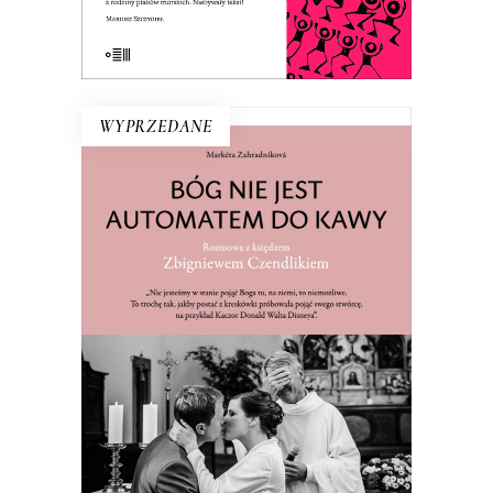
E-BOOK DO KOSZYKA
WYPRZEDANE
BÓG NIE JEST AUTOMATEM DO
KAWY. ROZMOWA Z KSIĘDZEM
ZBIGNIEWEM CZENDLIKIEM
Ksiądz Zbigniew Czendlik mówi, co
myśli, nie chodzi w sutannie ani
koloratce, a poranne msze przeniósł na
dziewiątą, bo kto by wstał na szóstą?