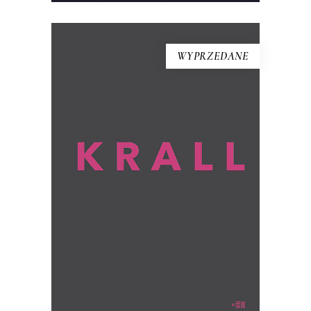
WYPRZEDANE
KRALL
To książka, jakiej nie było. Hanna Krall,
wybitna reporterka, ta, która opisywała
innych, staje się tu bohaterką.
Opowiadają o niej – przy aktywnym
udziale jej samej – Wojciech Tochman i
Mariusz Szczygieł.