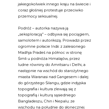
jakiegokolwiek innego kraju na świecie i
coraz głośniej protestuje przeciwko
przemocy seksualnej.
Podróż – autorka nazywa ją
„seksploracją” – odbywa się pociągiem,
samolotem i autorikszą. Prowadzi przez
ogromne połacie Indii: z zalesionego
Madhja Pradeś na północ w stronę
Śimli u podnóża Himalajów, przez
ludne równiny do Amritsaru i Delhi, a
następnie na wschód do starożytnego
miasta Waranasi nad Gangesem i dalej
do górzystego Śilangu, gdzie indyjska
topografia i kultura zlewają się z
topografią i kulturą sąsiedniego
Bangladeszu, Chin i Nepalu; ze
wschodu na południe do słonecznej