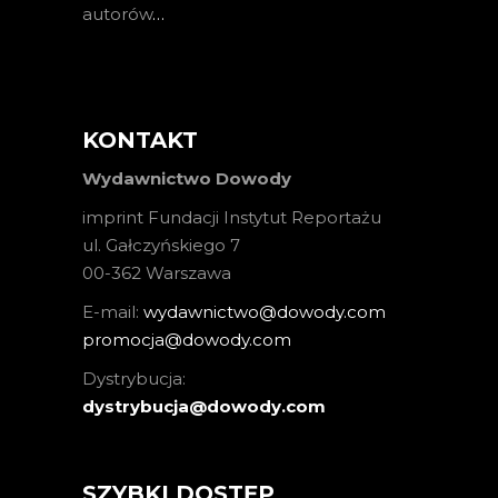
autorów
…
KONTAKT
Wydawnictwo Dowody
imprint Fundacji Instytut Reportażu
ul. Gałczyńskiego 7
00-362 Warszawa
E-mail:
wydawnictwo@dowody.com
promocja@dowody.com
Dystrybucja:
dystrybucja@dowody.com
SZYBKI DOSTĘP