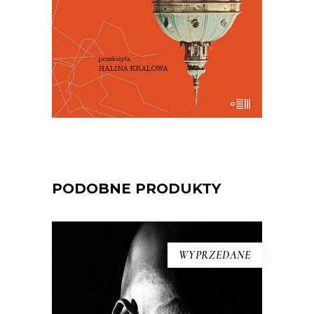
29.50
zł
59.00
zł
E-BOOK DO KOSZYKA
PODOBNE PRODUKTY
WYPRZEDANE
EL NEGRO I JA