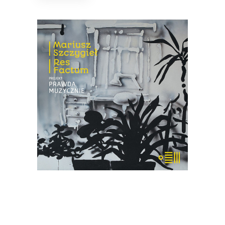
PROJEKT: PRAWDA
MUZYCZNIE
Płyta, która jest efektem spotkania
trojga muzyków z reporterem –
Mariuszem Szczygłem. Słowa spotkały
się tu z dźwiękiem kreowanym na żywo.
18.85
zł
29.00
zł
KSIĄŻKA DO KOSZYKA