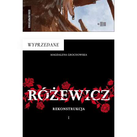
E-BOOK DO KOSZYKA
WYPRZEDANE
RÓŻEWICZ. REKONSTRUKCJA
(tom 1)
Na pytanie: „Kim jesteś?”, Tadeusz
Różewicz odpowiedział przed laty: „Kto
mnie uważnie czyta, ten wie”.
32.50
zł
65.00
zł