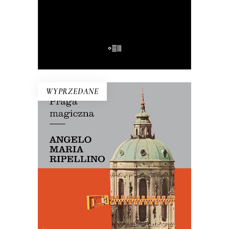
E-BOOK DO KOSZYKA
WYPRZEDANE
PRAGA MAGICZNA
Oto – jak mówi Mariusz Szczygieł –
biblia kultury czeskiej. Dla miłośników
Pragi i czeskiej kultury – lektura
niezbędna.