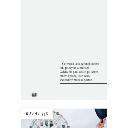
SZEŚĆ ODCIENI BIELI I INNE
HISTORIE
Zbiór tekstów z dwóch zakazanych
przez cenzurę książek. Nakład jednej
został pocięty i przemielony na
makulaturę, a metalowy skład drukarski
drugiej – przetopiony w piecu.
Reportaże ukazały się tylko poza
oficjalnym obiegiem.
22.00
zł
44.00
zł
E-BOOK DO KOSZYKA
RABAT 35%