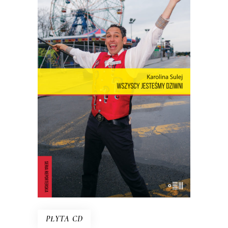
WSZYSCY JESTEŚMY DZIWNI.
OPOWIEŚCI Z CONEY ISLAND
Coney Island – dzielnica Nowego Jorku,
niegdyś stolica światowej rozrywki,
cyrków, wesołych miasteczek – to wciąż
rezerwuar estetyki, idei, marzeń i lęków,
z których jest zbudowana popkultura.
23.40
zł
36.00
zł
KSIĄŻKA DO KOSZYKA
E-BOOK DO KOSZYKA
PŁYTA CD