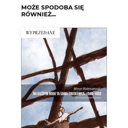
MOŻE SPODOBA SIĘ
RÓWNIEŻ…
WYPRZEDANE
NA KAŻDYM ROGU TA SAMA
TRUSKAWKA
Zupełnie nowe miasto. Jakaś inna
Warszawa na starych śmieciach. Skąd
się wzięła?
25.00
zł
50.00
zł