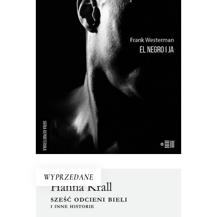
Próba odtworzenia życia tzw.
buszmena z Banyoles – wypchanego
człowieka, który był eksponatem
muzealnym aż do lat 90. XX wieku.
Holenderki reporter przywraca
buszmenowi z Banyoles ludzką
godność i stawia pytania o istotę
rasizmu.
WYPRZEDANE