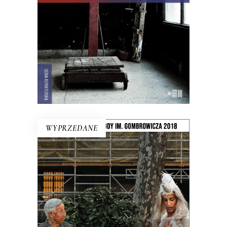
Hawany, są prosięta hodowane w
wannach i jest krowa – bohaterka
rewolucji.
22.00
zł
44.00
zł
E-BOOK DO KOSZYKA
WYPRZEDANE
LUDZIE Z PLACU SŁOŃCA
Intymny portret kraju na rozdrożu.
Miejsca, w którym coś się skończyło, a