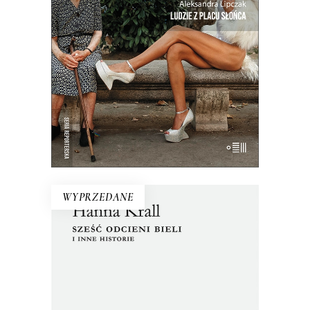
nowe jeszcze nie zaczęło. Reportaże o
Hiszpanii z krwi i kości, a nie z
turystycznego folderu.
19.50
zł
39.00
zł
E-BOOK DO KOSZYKA
WYPRZEDANE
SZEŚĆ ODCIENI BIELI I INNE
HISTORIE
Zbiór tekstów z dwóch zakazanych