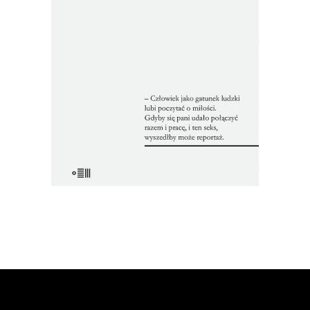
przez cenzurę książek. Nakład jednej
został pocięty i przemielony na
makulaturę, a metalowy skład drukarski
drugiej – przetopiony w piecu.
Reportaże ukazały się tylko poza
oficjalnym obiegiem.
22.00
zł
44.00
zł
E-BOOK DO KOSZYKA