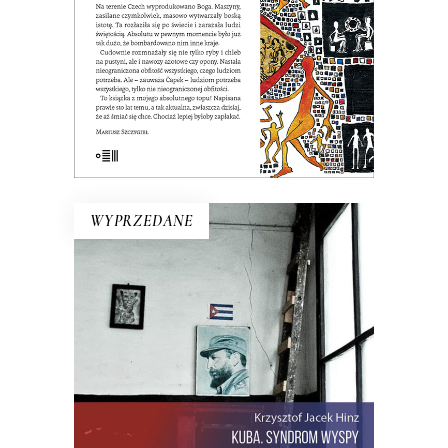
obfitości.
19.50
zł
39.00
zł
E-BOOK DO KOSZYKA
WYPRZEDANE
KUBA. SYNDROM WYSPY
Rewolucja i dysydenci, Kubanki
walczące o podpaski i Kubańczycy,
którzy obrażają rewolucję szortami i
sandałami. Jest tu dawna świetność