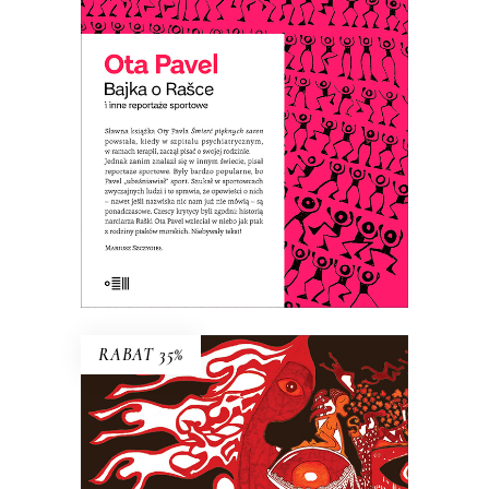
Ota Pavel pisał reportaże sportowe,
które były popularne, bo ich autor
„ubaśniawiał” sport. Dzięki temu te
opowieści o sportowcach – nawet jeśli
ich nazwiska nic nam już nie mówią – są
ponadczasowe.
E-BOOK DO KOSZYKA
RABAT 35%
KACICA