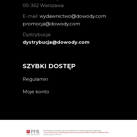
00-362 Warszawa
E-mail:
wydawnictwo@dowody.com
promocja@dowody.com
Dystrybucja:
dystrybucja@dowody.com
SZYBKI DOSTĘP
Regulamin
Moje konto