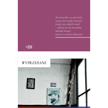
wyrywali ją sobie książkę z rąk: między
wierszami tropili ukryte przez
reporterkę znaczenia.
15.50
zł
32.00
zł
E-BOOK DO KOSZYKA
WYPRZEDANE
KUBA. SYNDROM WYSPY
Rewolucja i dysydenci, Kubanki
walczące o podpaski i Kubańczycy,
którzy obrażają rewolucję szortami i