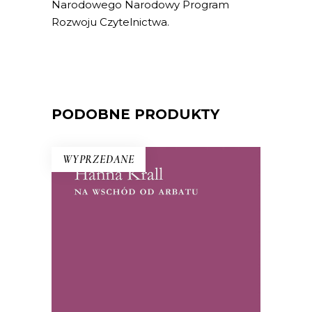
Narodowego Narodowy Program
Rozwoju Czytelnictwa.
PODOBNE PRODUKTY
WYPRZEDANE
NA WSCHÓD OD ARBATU
Debiut Hanny Krall – reportaże ze
Związku Radzieckiego lat 60. i 70. W
1972 roku książka była hitem, czytelnicy