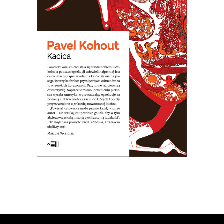
Opowieść o dziewczynce, która nie
zdała do liceum teatralnego, więc
poszła do szkoły dla katów. Arcydzieło
czarnego humoru!
31.20
zł
48.00
zł
KSIĄŻKA DO KOSZYKA
E-BOOK DO KOSZYKA