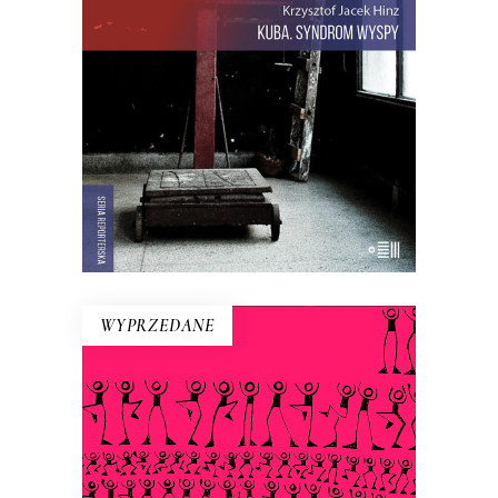
sandałami. Jest tu dawna świetność
Hawany, są prosięta hodowane w
wannach i jest krowa – bohaterka
rewolucji.
22.00
zł
44.00
zł
E-BOOK DO KOSZYKA
WYPRZEDANE
BAJKA O RAŠCE