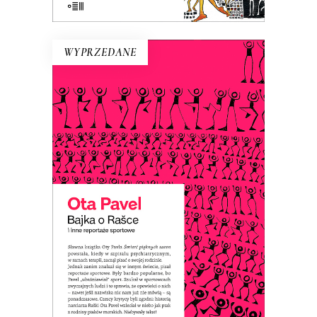
WYPRZEDANE
BAJKA O RAŠCE
Ota Pavel pisał reportaże sportowe,
które były popularne, bo ich autor
„ubaśniawiał” sport. Dzięki temu te
opowieści o sportowcach – nawet jeśli
ich nazwiska nic nam już nie mówią – są
ponadczasowe.