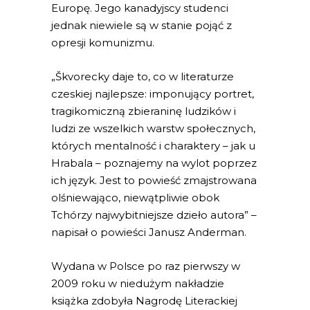
Europę. Jego kanadyjscy studenci
jednak niewiele są w stanie pojąć z
opresji komunizmu.
„Škvorecky daje to, co w literaturze
czeskiej najlepsze: imponujący portret,
tragikomiczną zbieraninę ludzików i
ludzi ze wszelkich warstw społecznych,
których mentalność i charaktery – jak u
Hrabala – poznajemy na wylot poprzez
ich język. Jest to powieść zmajstrowana
olśniewająco, niewątpliwie obok
Tchórzy najwybitniejsze dzieło autora” –
napisał o powieści Janusz Anderman.
Wydana w Polsce po raz pierwszy w
2009 roku w niedużym nakładzie
książka zdobyła Nagrodę Literackiej