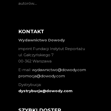
autorów
…
KONTAKT
Wydawnictwo Dowody
imprint Fundacji Instytut Reportażu
ul. Gałczyńskiego 7
00-362 Warszawa
E-mail:
wydawnictwo@dowody.com
promocja@dowody.com
Dystrybucja:
dystrybucja@dowody.com
SZYBKI DOSTĘP