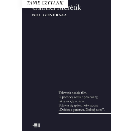
TANIE CZYTANIE
NOC GENERAŁA
Ten tytuł do dzisiaj symbolizuje
wydarzenia z 12 na 13 XII 1981 roku.
Francuski dziennikarz przeprowadził
setki wywiadów, zgromadził
pięćdziesiąt godzin nagrań i kilka tysięcy
stron notatek, żeby zrekonstruować
okoliczności wprowadzenia stanu
wojennego.
10.00
zł
44.00
zł
KSIĄŻKA DO KOSZYKA