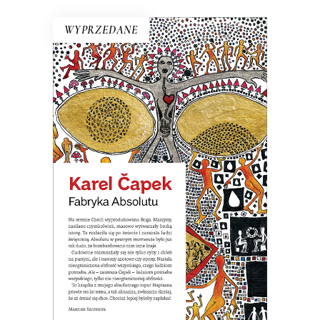
WYPRZEDANE
FABRYKA ABSOLUTU
Na terenie Czech wyprodukowano
Boga. Nastała na świecie
nieograniczona obfitość wszystkiego.
Ale okazało się, że ludziom potrzeba
wszystkiego, tylko nie nieograniczonej
obfitości.
19.50
zł
39.00
zł
E-BOOK DO KOSZYKA