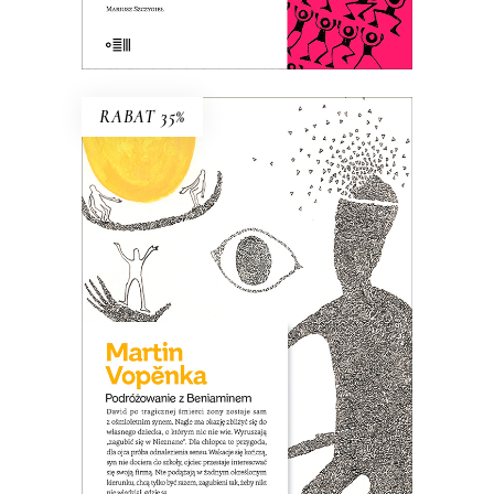
E-BOOK DO KOSZYKA
RABAT 35%
PODRÓŻOWANIE Z
BENIAMINEM
David po śmierci żony zostaje sam z
ośmioletnim synem. Nagle jest wolny,
czuje, że nic go nie trzyma w Pradze i
ma okazję zbliżyć się do własnego
dziecka, o którym nic nie wie. Wpada na
pomysł, że wyruszą razem „zagubić się
w Nieznane”…
26.00
zł
40.00
zł