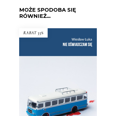
MOŻE SPODOBA SIĘ
RÓWNIEŻ…
RABAT 35%
NIE OŚWIADCZAM SIĘ
Wznowienie kultowej książki!
35.75
zł
55.00
zł
KSIĄŻKA DO KOSZYKA