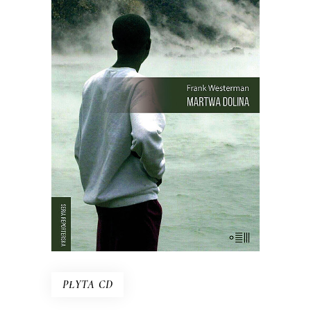
MARTWA DOLINA
21 sierpnia 1986 roku z doliny w
Kamerunie zniknęło życie. Kurczaki,
pawiany, zebu i ptaki leżały martwe w
trawie – tak samo jak dwa tysiące
mężczyzn, kobiet i dzieci. Chaty i
drzewa palmowe stały nietknięte. Takie
są fakty. Ale co się wydarzyło?
PŁYTA CD