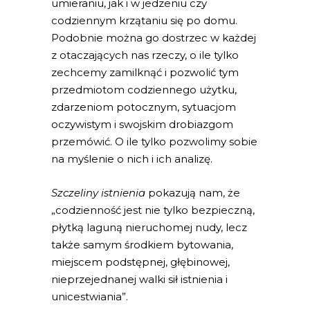
umieraniu, jak i w jedzeniu czy
codziennym krzątaniu się po domu.
Podobnie można go dostrzec w każdej
z otaczających nas rzeczy, o ile tylko
zechcemy zamilknąć i pozwolić tym
przedmiotom codziennego użytku,
zdarzeniom potocznym, sytuacjom
oczywistym i swojskim drobiazgom
przemówić. O ile tylko pozwolimy sobie
na myślenie o nich i ich analizę.
Szczeliny istnienia
pokazują nam, że
„codzienność jest nie tylko bezpieczną,
płytką laguną nieruchomej nudy, lecz
także samym środkiem bytowania,
miejscem podstępnej, głębinowej,
nieprzejednanej walki sił istnienia i
unicestwiania”.