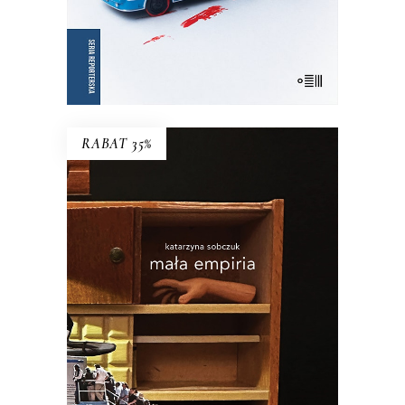
E-BOOK DO KOSZYKA
RABAT 35%
MAŁA EMPIRIA
Esej uczestniczący o wczesnej starości i
zagadce rodzicielstwa.
34.45
zł
53.00
zł
KSIĄŻKA DO KOSZYKA