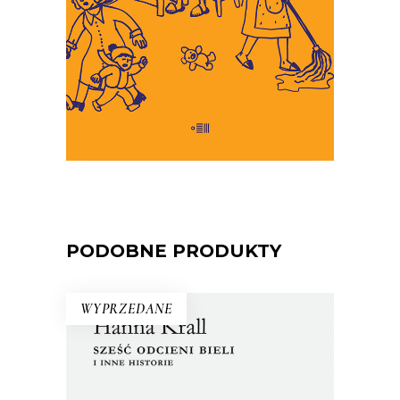
34.45
zł
53.00
zł
KSIĄŻKA DO KOSZYKA
E-BOOK DO KOSZYKA
PODOBNE PRODUKTY
WYPRZEDANE
SZEŚĆ ODCIENI BIELI I INNE