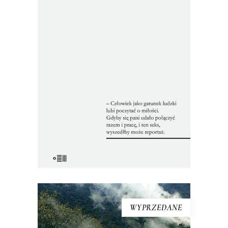
HISTORIE
Zbiór tekstów z dwóch zakazanych
przez cenzurę książek. Nakład jednej
został pocięty i przemielony na
makulaturę, a metalowy skład drukarski
drugiej – przetopiony w piecu.
Reportaże ukazały się tylko poza
oficjalnym obiegiem.
22.00
zł
44.00
zł
E-BOOK DO KOSZYKA
WYPRZEDANE