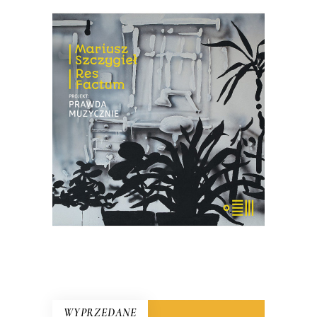
PROJEKT: PRAWDA
MUZYCZNIE
Płyta, która jest efektem spotkania
trojga muzyków z reporterem –
Mariuszem Szczygłem. Słowa spotkały
się tu z dźwiękiem kreowanym na żywo.
18.85
zł
29.00
zł
KSIĄŻKA DO KOSZYKA
WYPRZEDANE