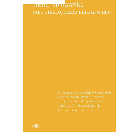
BYŁO PIEKŁO, TERAZ BĘDZIE
NIEBO
Reportaże o Polsce lat 90. i o tych,
którzy przegrali w wyniku procesów
transformacyjnych. Jest tu entuzjazm i
niepewność wobec nowych czasów,
zawód niespełnionymi obietnicami i
wreszcie oczekiwanie na sukces, który
nie nadchodzi.
19.50
zł
39.00
zł
E-BOOK DO KOSZYKA