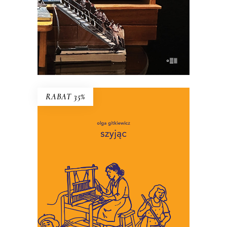
E-BOOK DO KOSZYKA
RABAT 35%
SZYJĄC
To miniaturowe eseje o
codzienności, w której wymagamy
coraz więcej troski, i w której
martwić się jest łatwiej niż
troszczyć.