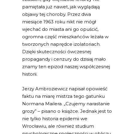
pamiętała już nawet, jak wyglądają
objawy tej choroby. Przez dwa
miesiące 1963 roku nikt nie mógł
wjechać do miasta ani go opuścić,
ogromna część mieszkańców leżała w
tworzonych naprędce izolatoriach.
Dzięki skuteczności ówczesnej
propagandy i cenzury do dzisiaj mało
znamy ten epizod naszej współczesnej
historii.
Jerzy Ambroziewicz napisał opowieść
faktu na miarę mistrza tego gatunku
Normana Mailera. „Czujemy narastanie
grozy”
–
pisano o książce. Jednak jest to
nie tylko historia epidemii we
Wrocławiu, ale również studium
psychologiczne społeczności w obliczu