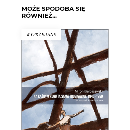
MOŻE SPODOBA SIĘ
RÓWNIEŻ…
WYPRZEDANE
NA KAŻDYM ROGU TA SAMA
TRUSKAWKA
Zupełnie nowe miasto. Jakaś inna
Warszawa na starych śmieciach. Skąd
się wzięła?
25.00
zł
50.00
zł