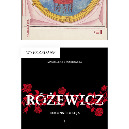
E-BOOK DO KOSZYKA
WYPRZEDANE
RÓŻEWICZ. REKONSTRUKCJA
(tom 1)
Na pytanie: „Kim jesteś?”, Tadeusz
Różewicz odpowiedział przed laty: „Kto
mnie uważnie czyta, ten wie”.