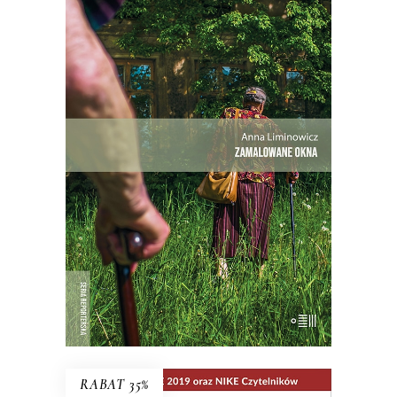
ZAMALOWANE OKNA
Mieli tu swoją małą wspólnotę – i dużą
nieufność wobec siebie.
Premiera 25
maja
27.30
zł
42.00
zł
KSIĄŻKA DO KOSZYKA
RABAT 35%