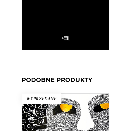
32.50
zł
65.00
zł
E-BOOK DO KOSZYKA
PODOBNE PRODUKTY
WYPRZEDANE
ZAPOMNIANE ŚWIATŁO