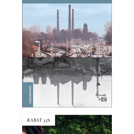
BALLADA O ŚPIĄCYM LWIE
To, co zdecydowało o powstaniu
Bytomia, jego bogactwie i tradycji,
miało stać się jego zagładą.
39.65
zł
61.00
zł
KSIĄŻKA DO KOSZYKA
E-BOOK DO KOSZYKA
RABAT 35%