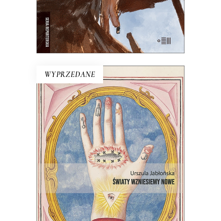
E-BOOK DO KOSZYKA
WYPRZEDANE
ŚWIATY WZNIESIEMY NOWE
Wprawdzie niektórzy mówią, że świat
taki, jaki znamy, dobiega końca, ale
jednak wciąż są ludzie, którzy chcą
wymyślać go na nowo.
22.00
zł
44.00
zł