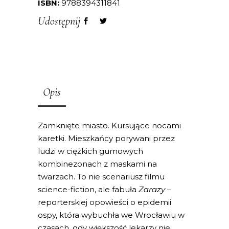
ISBN:
9788394311841
Udostępnij
Opis
Zamknięte miasto. Kursujące nocami
karetki. Mieszkańcy porywani przez
ludzi w ciężkich gumowych
kombinezonach z maskami na
twarzach. To nie scenariusz filmu
science-fiction, ale fabuła
Zarazy –
reporterskiej opowieści o epidemii
ospy, która wybuchła we Wrocławiu w
czasach, gdy większość lekarzy nie