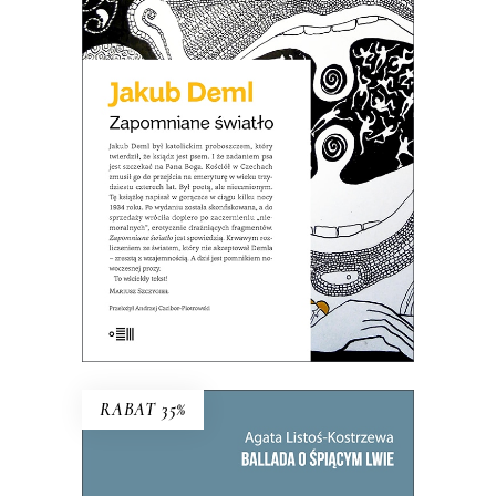
Po co dziś czytać Demla? Choćby po
to, aby się przekonać, że wszystkie źle
społecznie widziane cechy, takie jak
nieustępliwość, wybujały egotyzm,
kłótliwość, czy przekonanie o własnej
nieomylności mogą być podłożem
wybitnej literatury.
21.50
zł
43.00
zł
E-BOOK DO KOSZYKA
RABAT 35%