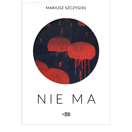
NIE MA
Wielogłosowa rozprawa reporterska o
kondycji człowieka i największym
problemie cywilizacji: utracie, braku,
nieobecności. Nad książką unosi się rada
Hanny Krall: „Wszystko musi mieć swoją
formę, swój rytm, panie Mariuszu.
Zwłaszcza nieobecność”.
29.90
zł
46.00
zł
KSIĄŻKA DO KOSZYKA
E-BOOK DO KOSZYKA