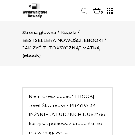
0
Strona główna
/
Książki
/
,
,
BESTSELLERY
NOWOŚCI
EBOOKI
/
JAK ŻYĆ Z „TOKSYCZNĄ” MATKĄ
(ebook)
Nie możesz dodać "[EBOOK]
Josef Škvorecký - PRZYPADKI
INŻYNIERA LUDZKICH DUSZ" do
koszyka, ponieważ produktu nie
ma w magazynie.