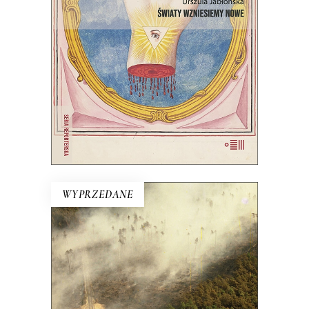
jednak wciąż są ludzie, którzy chcą
wymyślać go na nowo.
22.00
zł
44.00
zł
E-BOOK DO KOSZYKA
WYPRZEDANE
OGIEŃ WYSZEDŁ Z LASU