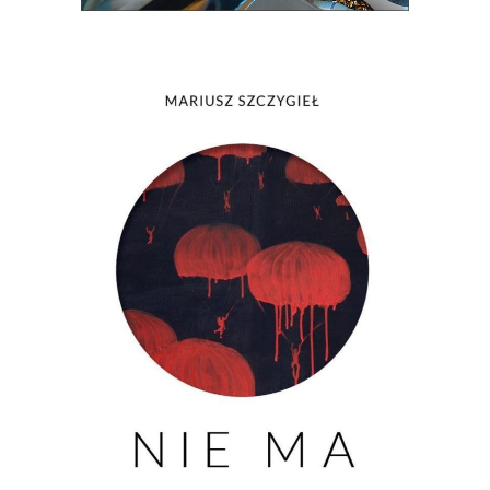
[EBOOK] Mariusz Szczygieł – NIE
MA
Nie ma kogoś. Nie ma czegoś. Nie ma
przeszłości. Nie ma pamięci. Nie ma
widelców do sera. Nie ma miłości. Nie
ma życia. Nie ma fikcji. Nie ma
właściwego koloru. Nie ma komisji. Nie
ma grobu. Nie ma siostry. Nie […]
23.00
zł
46.00
zł
KSIĄŻKA DO KOSZYKA