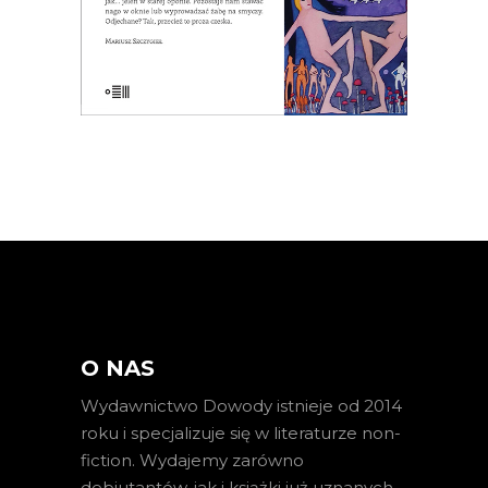
E-BOOK DO KOSZYKA
O NAS
Wydawnictwo Dowody istnieje od 2014
roku i specjalizuje się w literaturze non-
fiction. Wydajemy zarówno
debiutantów, jak i książki już uznanych