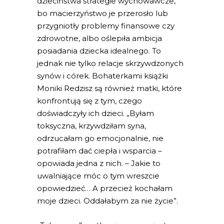
dzieciństwa strategie wychowawcze,
bo macierzyństwo je przerosło lub
przygniotły problemy finansowe czy
zdrowotne, albo oślepiła ambicja
posiadania dziecka idealnego. To
jednak nie tylko relacje skrzywdzonych
synów i córek. Bohaterkami książki
Moniki Redzisz są również matki, które
konfrontują się z tym, czego
doświadczyły ich dzieci. „Byłam
toksyczna, krzywdziłam syna,
odrzucałam go emocjonalnie, nie
potrafiłam dać ciepła i wsparcia –
opowiada jedna z nich. – Jakie to
uwalniające móc o tym wreszcie
opowiedzieć… A przecież kochałam
moje dzieci. Oddałabym za nie życie”.