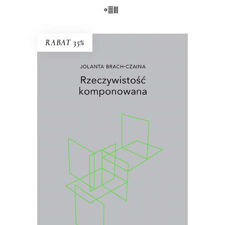
RABAT 35%
RZECZYWISTOŚĆ
KOMPONOWANA
Wybór najważniejszych esejów i
wywiadów prasowych Jolanty Brach-
Czainy
.
26.00
zł
40.00
zł
KSIĄŻKA DO KOSZYKA