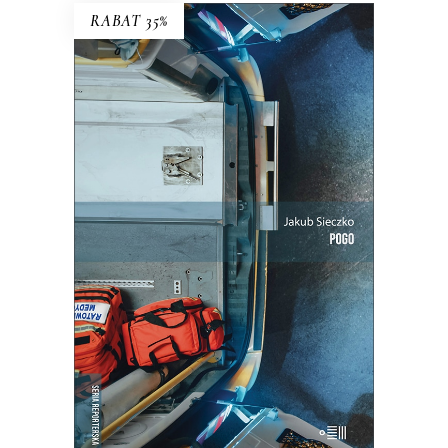
RABAT 35%
POGO
Ta praca to ciągłe szukanie równowagi
między paraliżującą niepewnością a
wyniszczającą rutyną.
25.35
zł
39.00
zł
KSIĄŻKA DO KOSZYKA
E-BOOK DO KOSZYKA