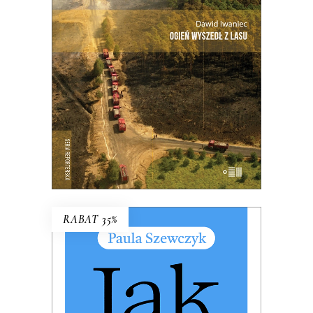
Ta reporterska rekonstrukcja niemal
minuta po minucie największego
pożaru lasu w Polsce.
21.00
zł
42.00
zł
E-BOOK DO KOSZYKA
RABAT 35%
JAK WSPIERAĆ