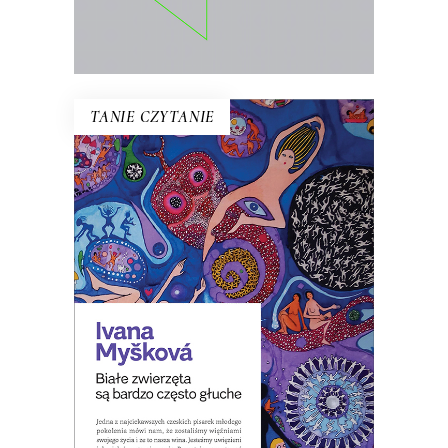
E-BOOK DO KOSZYKA
TANIE CZYTANIE
BIAŁE ZWIERZĘTA SĄ BARDZO
CZĘSTO GŁUCHE
W Czechach pisano, że to zbiór
opowiadań o ludziach czasów, w
których zwiększa się spożycie
antydepresantów.
8.00
zł
39.00
zł
KSIĄŻKA DO KOSZYKA