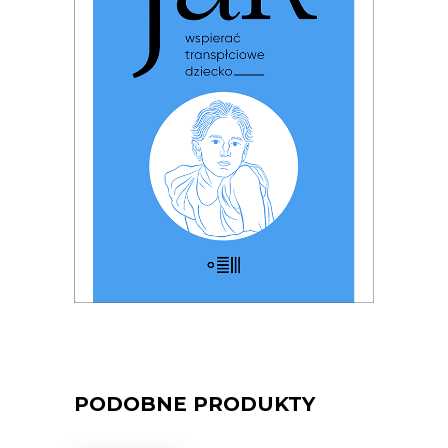
TRANSPŁCIOWE DZIECKO
PREMIERA: 17 listopada 2025
32.49
zł
49.99
zł
KSIĄŻKA DO KOSZYKA
E-BOOK DO KOSZYKA
PODOBNE PRODUKTY