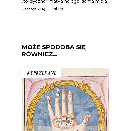
„toksyczna” matka na ogół sama miała
„toksyczną” matkę.
MOŻE SPODOBA SIĘ
RÓWNIEŻ…
WYPRZEDANE
ŚWIATY WZNIESIEMY NOWE
Wprawdzie niektórzy mówią, że świat
taki, jaki znamy, dobiega końca, ale