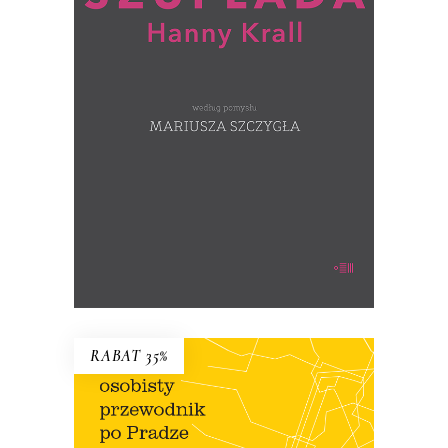
Co Hanna Krall trzyma w szufladzie?
(ręcznie numerowane egzemplarze –
wysyłane losowo)
39.00
zł
60.00
zł
KSIĄŻKA DO KOSZYKA
RABAT 35%