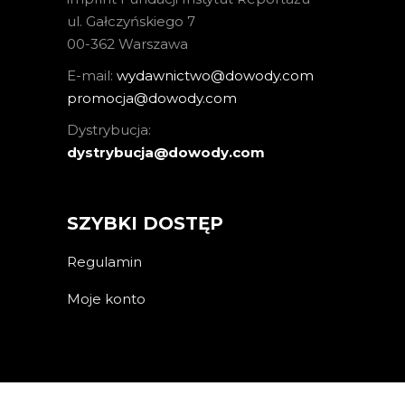
ul. Gałczyńskiego 7
00-362 Warszawa
E-mail:
wydawnictwo@dowody.com
promocja@dowody.com
Dystrybucja:
dystrybucja@dowody.com
SZYBKI DOSTĘP
Regulamin
Moje konto