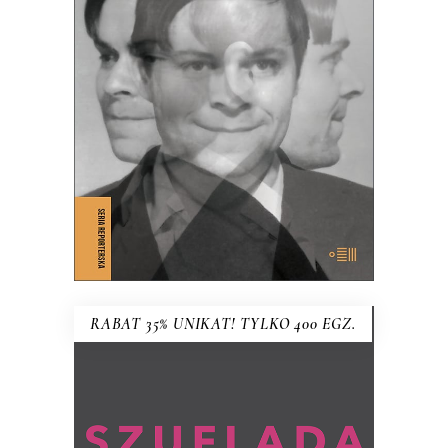
Czy Zygfryd Kapela zdradził Niemcy z
Polską, czy Polskę z Niemcami?
39.65
zł
61.00
zł
KSIĄŻKA DO KOSZYKA
E-BOOK DO KOSZYKA
RABAT 35% UNIKAT! TYLKO 400 EGZ.
SZUFLADA HANNY KRALL wg
pomysłu MARIUSZA SZCZYGŁA