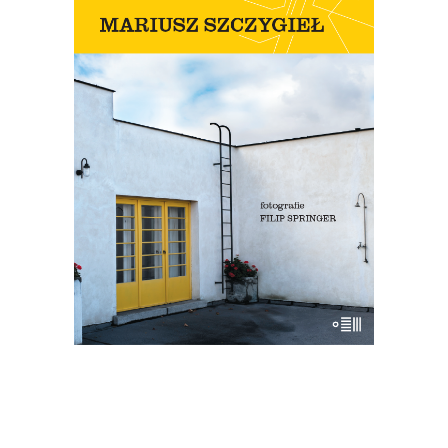
OSOBISTY PRZEWODNIK PO
PRADZE
Nowe wydanie przewodnika Szczygła!
Premiera 12 lipca
45.44
zł
69.90
zł
KSIĄŻKA DO KOSZYKA
E-BOOK DO KOSZYKA