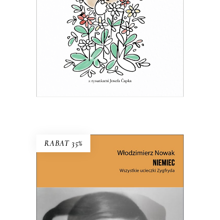
przymrużeniem oka
39.65
zł
61.00
zł
KSIĄŻKA DO KOSZYKA
E-BOOK DO KOSZYKA
RABAT 35%
NIEMIEC. WSZYSTKIE
UCIECZKI ZYGFRYDA