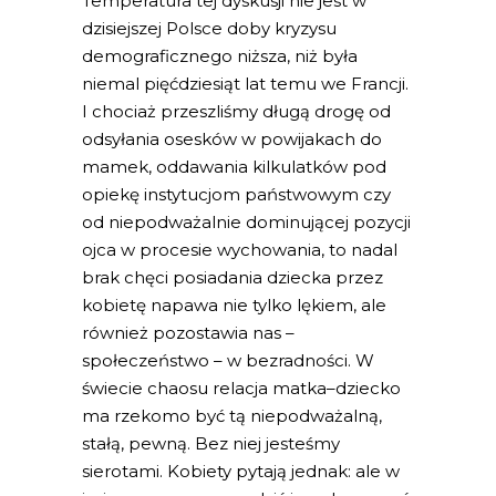
Temperatura tej dyskusji nie jest w
dzisiejszej Polsce doby kryzysu
demograficznego niższa, niż była
niemal pięćdziesiąt lat temu we Francji.
I chociaż przeszliśmy długą drogę od
odsyłania osesków w powijakach do
mamek, oddawania kilkulatków pod
opiekę instytucjom państwowym czy
od niepodważalnie dominującej pozycji
ojca w procesie wychowania, to nadal
brak chęci posiadania dziecka przez
kobietę napawa nie tylko lękiem, ale
również pozostawia nas –
społeczeństwo – w bezradności. W
świecie chaosu relacja matka–dziecko
ma rzekomo być tą niepodważalną,
stałą, pewną. Bez niej jesteśmy
sierotami. Kobiety pytają jednak: ale w