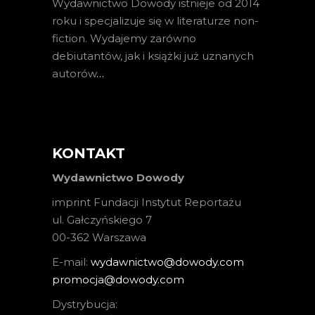
Wydawnictwo Dowody istnieje od 2014
roku i specjalizuje się w literaturze non-
fiction. Wydajemy zarówno
debiutantów, jak i książki już uznanych
autorów
…
KONTAKT
Wydawnictwo Dowody
imprint Fundacji Instytut Reportażu
ul. Gałczyńskiego 7
00-362 Warszawa
E-mail:
wydawnictwo@dowody.com
promocja@dowody.com
Dystrybucja: