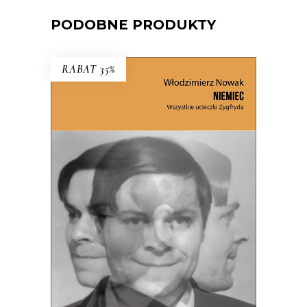
PODOBNE PRODUKTY
RABAT 35%
NIEMIEC. WSZYSTKIE
UCIECZKI ZYGFRYDA
Czy Zygfryd Kapela zdradził Niemcy z
Polską, czy Polskę z Niemcami?
39.65
zł
61.00
zł
KSIĄŻKA DO KOSZYKA