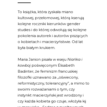
To książka, która zyskała miano
kultowej, przełomowej, którą kserują
kolejne roczniki kierunków gender
studies i do której odwołują się kolejne
pokolenia autorek i autorów piszących
o kobietach i macierzyństwie. Od lat
była białym krukiem.
Maria Janion pisała w eseju
Niańka i
kowboj
poświęconym Élisabeth
Badinter, że feminizm francuskiej
filozofki uznawano za „oświecony,
reformistyczny, tolerancyjny”, a mimo to
swoimi rozważaniami o tym, czy
instynkt macierzyński jest wrodzony i
czy każda kobieta go czuje, włożyła kij