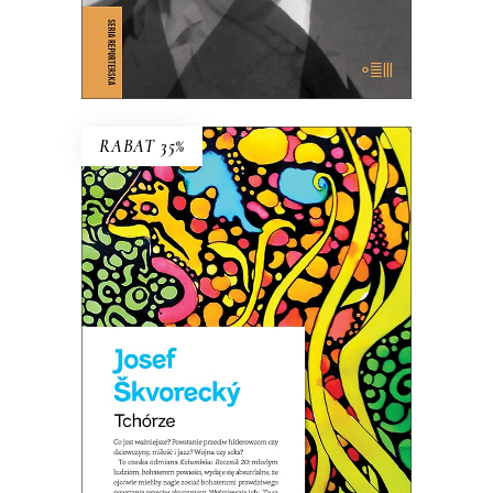
E-BOOK DO KOSZYKA
RABAT 35%
TCHÓRZE
NOWE WYDANIE KULTOWEJ
POWIEŚCI
44.85
zł
69.00
zł
KSIĄŻKA DO KOSZYKA