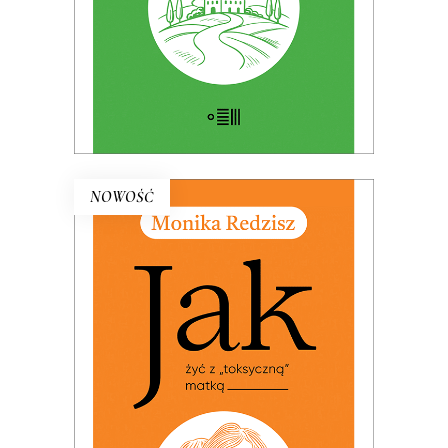
E-BOOK DO KOSZYKA
NOWOŚĆ
JAK ŻYĆ Z „TOKSYCZNĄ”
MATKĄ (ebook)
PREMIERA: 24 listopada 2025
25.00
zł
49.99
zł