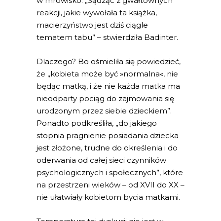
w mrowisko. „Sądząc z gwałtownych
reakcji, jakie wywołała ta książka,
macierzyństwo jest dziś ciągle
tematem tabu” – stwierdziła Badinter.
Dlaczego? Bo ośmieliła się powiedzieć,
że „kobieta może być »normalna«, nie
będąc matką, i że nie każda matka ma
nieodparty pociąg do zajmowania się
urodzonym przez siebie dzieckiem”.
Ponadto podkreśliła, „do jakiego
stopnia pragnienie posiadania dziecka
jest złożone, trudne do określenia i do
oderwania od całej sieci czynników
psychologicznych i społecznych”, które
na przestrzeni wieków – od XVII do XX –
nie ułatwiały kobietom bycia matkami.