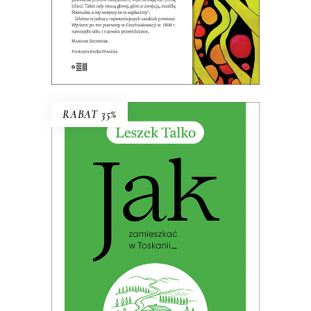
E-BOOK DO KOSZYKA
RABAT 35%
JAK ZAMIESZKAĆ W TOSKANII
Premiera: 19 maja 2026
32.49
zł
49.99
zł
KSIĄŻKA DO KOSZYKA