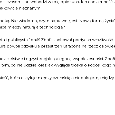
 ale z czasem i on wchodzi w rolę opiekuna. Ich codzienność
 całkowicie nieznanym.
 zagadką. Nie wiadomo, czym naprawdę jest. Nową formą ży
nica między naturą a technologią?
a i publicysta Jonáš Zbořil zachował poetycką wrażliwość 
ura powoli odzyskuje przestrzeń utraconą na rzecz człowie
dzicielstwie i egzystencjalną alegorią współczesności. Zbořil
a tym, co nieludzkie, oraz jak wygląda troska o kogoś, kogo
wieść, która oscyluje między czułością a niepokojem, między h