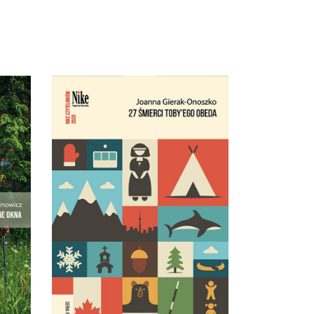
A
ę – i
27 ŚMIERCI TOBY’EGO
ie.
OBEDA
Najgłośniejszy debiut
reporterski ostatnich lat!
29.95
zł
59.90
zł
E-BOOK DO