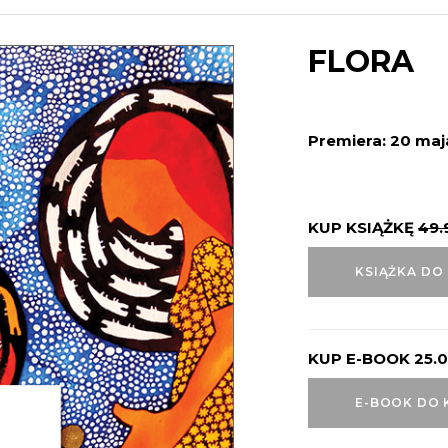
FLORA
Premiera: 20 ma
KUP KSIĄŻKĘ
49.
KSIĄŻKA DO
KUP E-BOOK
25.
E-BOOK DO 