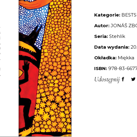
Kategorie:
BESTS
Autor:
JONÁŠ ZB
Seria:
Stehlík
Data wydania:
20
Okładka:
Miękka
ISBN:
978-83-6677
Udostępnij