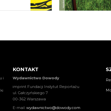
KOSZYKA
KOSZYKA
KONTAKT
S
 i
Wydawnictwo Dowody
Re
imprint Fundacji Instytut Reportażu
Mo
ki
ul. Gałczyńskiego 7
00-362 Warszawa
E-mail:
wydawnictwo@dowody.com