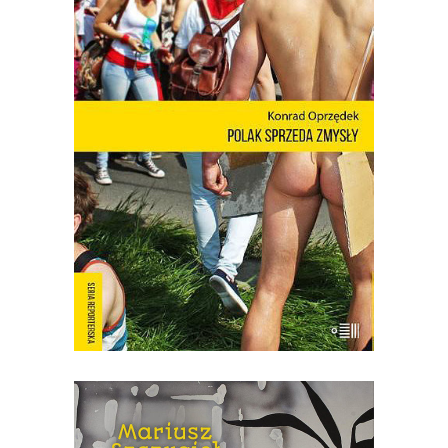
POLAK SPRZEDA ZMYSŁY
Mariusz Szczygieł o książce: Wreszcie
możemy zobaczyć siebie! Nie ma o
Polsce takich książek jak debiut Konrada
Oprzędka. Wariackich, ale pogodnych.
Smutnych, ale nie przygnębiających.
Moje pokolenie w połowie lat 80. żyło
podniecającym filmem
dokumentalnym „Oto Ameryka”.
Emitowany nocą w […]
[EBOOK] Mariusz Szczygieł –