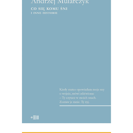
[EBOOK] Andrzej Mularczyk – CO
SIĘ KOMU ŚNI I INNE
HISTORIE
Ze wstępu Julianny Jonek: Smakujcie te
reportaże, pławcie się w obfitości słów;
bo tak właśnie czyta się teksty
Mularczyka: płynie się przez nie, a jeśli
ktoś nie umie pływać, niech kroczy, a
będzie iść krokiem tanecznym. To nie są
teksty […]
22.50
zł
45.00
zł
KSIĄŻKA DO KOSZYKA