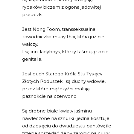
rybaków biczem z ogona jadowitej
płaszczki.
Jest Nong Toom, transseksualna
zawodniczka muay thai, która już nie
walczy.
I są inni ladyboys, którzy taśmują sobie
genitalia.
Jest duch Starego Króla Stu Tysięcy
Złotych Poduszek i są duchy wdowie,
przez które mężczyźni malują
paznokcie na czerwono.
Są drobne białe kwiaty jaśminu
nawleczone na sznurki (jedna kosztuje
od dziesięciu do dwudziestu bahtów; ile
trzeba sprzedać, żeby zarobić na curry