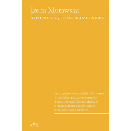
[EBOOK] Irena Morawska – BYŁO
PIEKŁO, TERAZ BĘDZIE NIEBO
Co to jest słuch reporterski? Ja
wyobrażam to sobie w ten sposób – jest
to zdolność do wyjścia z własnej skóry,
do utożsamienia się z rozmówcami i do
wtopienia w ich sytuację. Zdolność do
tego, by przy tym utożsamieniu
zachować […]
19.50
zł
39.00
zł
KSIĄŻKA DO KOSZYKA