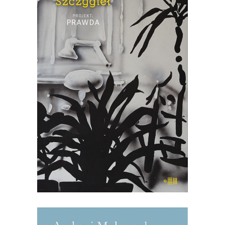
PROJEKT PRAWDA
„Projekt: prawda” to pozycja, jakiej na
polskim rynku wydawniczym jeszcze
nie było. Książka ta jest kolażem, na
który składają się miniatury Mariusza
Szczygła z własnego i cudzego życia
oraz powieść z 1959 roku „Portret z
pamięci” zapomnianego dziś pisarza,
Stanisława […]
22.00
zł
44.00
zł
KSIĄŻKA DO KOSZYKA