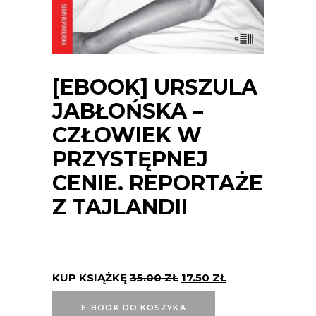
[EBOOK] URSZULA
JABŁOŃSKA –
CZŁOWIEK W
PRZYSTĘPNEJ
CENIE. REPORTAŻE
Z TAJLANDII
KUP KSIĄŻKĘ
35.00
ZŁ
17.50
ZŁ
E-BOOK DO KOSZYKA