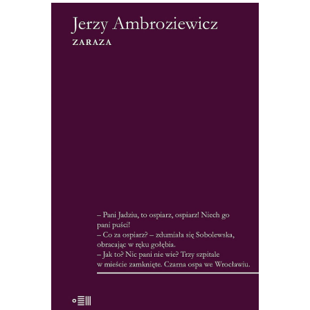
[EBOOK] Jerzy Ambroziewicz –
ZARAZA
Zamknięte miasto. Kursujące nocami
karetki. Mieszkańcy porywani przez
ludzi w ciężkich gumowych
kombinezonach z maskami na
twarzach. To nie scenariusz filmu
science-fiction, ale fabuła Zarazy –
reporterskiej opowieści o epidemii ospy,
która wybuchła we Wrocławiu w
czasach, gdy większość lekarzy […]
19.50
zł
39.00
zł
KSIĄŻKA DO KOSZYKA