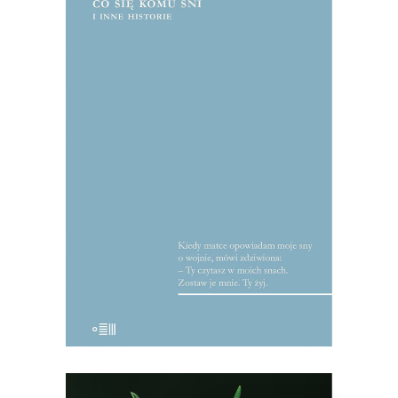
[EBOOK] Andrzej Mularczyk – CO
SIĘ KOMU ŚNI I INNE
HISTORIE
Ze wstępu Julianny Jonek: Smakujcie te
reportaże, pławcie się w obfitości słów;
bo tak właśnie czyta się teksty
Mularczyka: płynie się przez nie, a jeśli
ktoś nie umie pływać, niech kroczy, a
będzie iść krokiem tanecznym. To nie są
teksty […]
22.50
zł
45.00
zł
KSIĄŻKA DO KOSZYKA