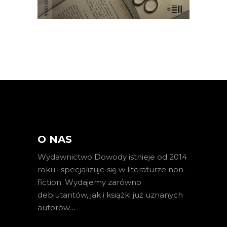
O NAS
Wydawnictwo Dowody istnieje od 2014
roku i specjalizuje się w literaturze non-
fiction. Wydajemy zarówno
debiutantów, jak i książki już uznanych
autorów
…