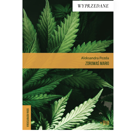
WYPRZEDANE
[EBOOK] Aleksandra Pezda –
ZDROWAŚ MARIO. REPORTAŻE
O MEDYCZNEJ MARIHUANIE
Astma. Choroba Leśniowskiego-Crohna.
Padaczka lekooporna. Stwardnienie
rozsiane. Migrena. Nowotwory.
Przewlekłe bóle. Lista chorób, w
leczeniu których stosuje się medyczną
marihuanę, jest długa. Ale medyczna
marihuana to w Polsce temat tabu.
Większości kojarzy się z odurzaniem, nie
leczeniem. Teoretycznie od 2017 […]