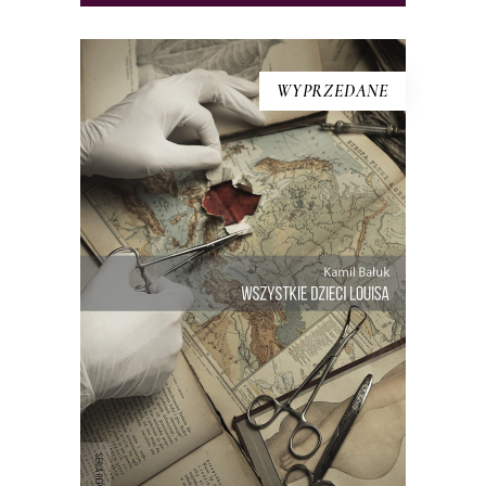
WYPRZEDANE
[EBOOK] Kamil Bałuk –
WSZYSTKIE DZIECI LOUISA
Ta historia zelektryzowała Holandię, ale
to młody polski reporter napisał o niej
najpełniej. Podczas swojego
drobiazgowego reporterskiego
śledztwa Kamil Bałuk szukał
odpowiedzi na pytanie, jak doszło do
tego, że jeden człowiek został ojcem
ponad dwusetki dzieci – i kim są […]