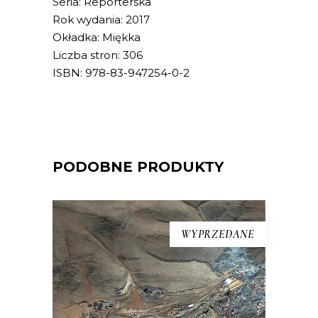
Seria: Reporterska
Rok wydania: 2017
Okładka: Miękka
Liczba stron: 306
ISBN: 978-83-947254-0-2
PODOBNE PRODUKTY
WYPRZEDANE
[EBOOK] Hector Tobar –
CIEMNOŚĆ
Kiedy na pustyni Atakama zawaliło się