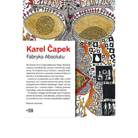
ABSOLUTU
Na terenie Czech wyprodukowano
Boga. Maszyny zwane karburatorami
zaczęły masowo wytwarzać Absolut. W
pewnym momencie było go już tak
dużo, że postanowiono bombardować
nim Anglię. Nastała na świecie
nieograniczona obfitość wszystkiego,
czego ludziom potrzeba. Ale ludziom
potrzeba wszystkiego, tylko nie […]
19.50
zł
39.00
zł
KSIĄŻKA DO KOSZYKA