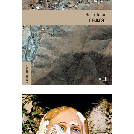
wnętrze góry podziurawionej
górniczymi korytarzami, 625 metrów
pod ziemią, w ciemności, wilgoci, bez
jedzenia i wody pitnej zostało
uwięzionych 33 mężczyzn. Akcja
ratownicza w kopalni San José
wydawała się niemożliwa. Dopiero po 17
dniach […]
[EBOOK] Jarosław Mikołajewski –
TERREMOTO
Trzęsienie ziemi jest dla Włochów