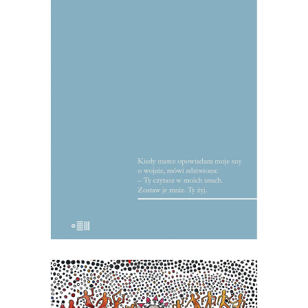
HISTORIE
Ze wstępu Julianny Jonek: Smakujcie te
reportaże, pławcie się w obfitości słów;
bo tak właśnie czyta się teksty
Mularczyka: płynie się przez nie, a jeśli
ktoś nie umie pływać, niech kroczy, a
będzie iść krokiem tanecznym. To nie są
teksty […]
22.50
zł
45.00
zł
KSIĄŻKA DO KOSZYKA
[EBOOK] Karel Ćapek – FABRYKA