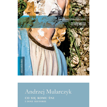
kataklizmem znacznie częstszym i
złowrogim niż dla Polaków powódź.
Trzęsienia, które nawiedziły w drugiej
połowie zeszłego roku Umbrię, Marche
i, w mniejszym stopniu, Toskanię i
Lacjum, dotknęły samego serca Włoch i
Europy. Do rangi symbolu […]
14.50
zł
29.00
zł
KSIĄŻKA DO KOSZYKA
[EBOOK] Andrzej Mularczyk – CO
SIĘ KOMU ŚNI I INNE