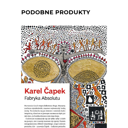
PODOBNE PRODUKTY
[EBOOK] Karel Ćapek – FABRYKA
ABSOLUTU
Na terenie Czech wyprodukowano
Boga. Maszyny zwane karburatorami
zaczęły masowo wytwarzać Absolut. W
pewnym momencie było go już tak
dużo, że postanowiono bombardować
nim Anglię. Nastała na świecie
nieograniczona obfitość wszystkiego,
czego ludziom potrzeba. Ale ludziom
potrzeba wszystkiego, tylko nie […]
19.50
zł
39.00
zł