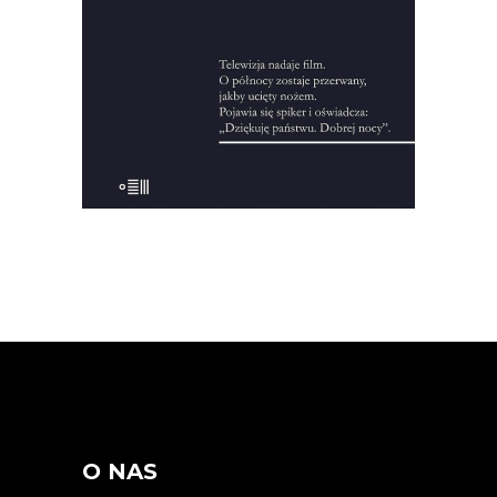
nagrań i kilka tysięcy stron notatek, żeby
zrekonstruować okliczności […]
22.00
zł
44.00
zł
KSIĄŻKA DO KOSZYKA
O NAS