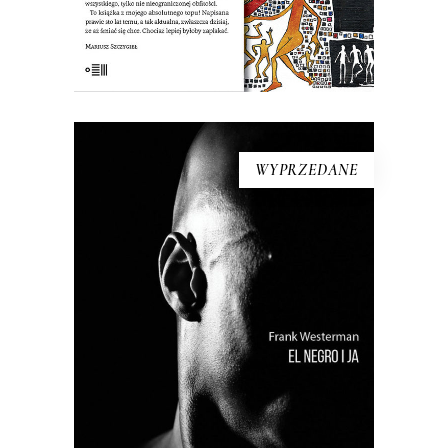
KSIĄŻKA DO KOSZYKA
WYPRZEDANE
[EBOOK] Frank Westerman – EL
NEGRO I JA
“El Negro i ja” to reporterska próba
odtworzenia życia tzw. buszmena z
Banyoles – zmumifikowanego,
wypchanego człowieka, który był
wystawiany publicznie aż do lat 90. XX
wieku jako eksponat muzealny. Frank
Westerman, holenderski reporter,
próbuje przywrócić buszmenowi z