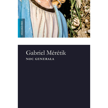
14.50
zł
29.00
zł
KSIĄŻKA DO KOSZYKA
[EBOOK] Gabriel Meretik – NOC
GENERAŁA
“Noc generała” – tytuł tej książki do
dzisiaj symbolizuje wydarzenia z 12 na 13
grudnia 1981 roku. Gabriel Mérétik,
francuski dziennikarz, przeprowadził
setki wywiadów w wielu miejscach
świata, zgromadził pięćdziesiąt godzin