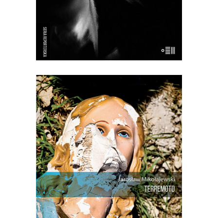
Banyoles jego […]
[EBOOK] Jarosław Mikołajewski –
TERREMOTO
Trzęsienie ziemi jest dla Włochów
kataklizmem znacznie częstszym i
złowrogim niż dla Polaków powódź.
Trzęsienia, które nawiedziły w drugiej
połowie zeszłego roku Umbrię, Marche
i, w mniejszym stopniu, Toskanię i
Lacjum, dotknęły samego serca Włoch i
Europy. Do rangi symbolu […]