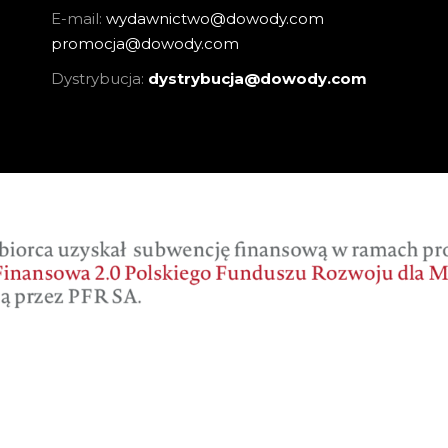
E-mail:
wydawnictwo@dowody.com
promocja@dowody.com
Dystrybucja:
dystrybucja@dowody.com