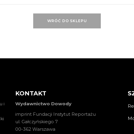
WRÓĆ DO SKLEPU
KONTAKT
S
 i
Wydawnictwo Dowody
Re
imprint Fundacji Instytut Reportażu
Mo
ki
ul. Gałczyńskiego 7
00-362 Warszawa