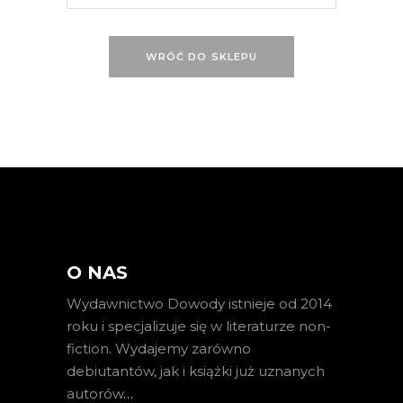
WRÓĆ DO SKLEPU
O NAS
Wydawnictwo Dowody istnieje od 2014
roku i specjalizuje się w literaturze non-
fiction. Wydajemy zarówno
debiutantów, jak i książki już uznanych
autorów
…