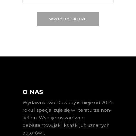
WRÓĆ DO SKLEPU
O NAS
Wydawnictwo Dowody istnieje od 2014
roku i specjalizuje się w literaturze non-
fiction. Wydajemy zarówno
debiutantów, jak i książki już uznanych
autorów
…