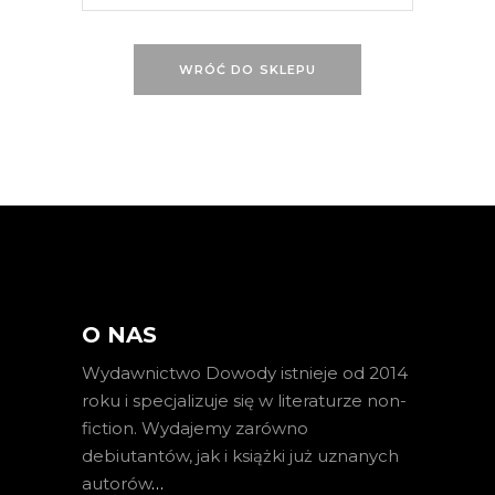
WRÓĆ DO SKLEPU
O NAS
Wydawnictwo Dowody istnieje od 2014
roku i specjalizuje się w literaturze non-
fiction. Wydajemy zarówno
debiutantów, jak i książki już uznanych
autorów
…