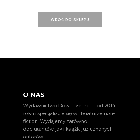
WRÓĆ DO SKLEPU
O NAS
Wydawnictwo Dowody istnieje od 2014
roku i specjalizuje się w literaturze non-
fiction. Wydajemy zarówno
debiutantów, jak i książki już uznanych
autorów
…