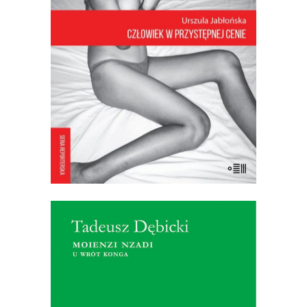
Pattaya, które wyrosło na wojnie i
seksie (“Pięć dni miłości po pół roku
śmierci!”). Jest Voramai, która pierwszy
raz ogoliła głowę, kiedy jej córka
Chatsumarn miała jedenaście lat. I […]
17.50
zł
35.00
zł
E-BOOK DO KOSZYKA
[EBOOK] Tadeusz Dębicki –
MOIENZI NZADI. U WRÓT
KONGA
W 1928 r. na belgijski parowiec Mateba
zaciąga się polski marynarz, Tadeusz