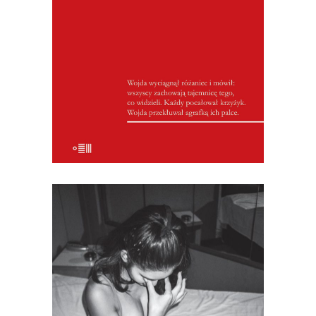
brat. Morderstwa dokonali członkowie
jednej rodziny przy milczącym udziale
kilkudziesięciu mieszkańców. Motywem
zbrodni była kradzież wędliny na
weselu… Wiesław Łuka relacjonował
przebieg […]
[EBOOK] Urszula Jabłońska –
CZŁOWIEK W PRZYSTĘPNEJ
CENIE. REPORTAŻE Z
TAJLANDII
Jest tutaj duch Złotego Chłopca, który
lubi czerwoną fantę. Jest miasto