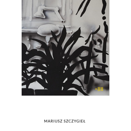
polskim rynku wydawniczym jeszcze
nie było. Książka ta jest kolażem, na
który składają się miniatury Mariusza
Szczygła z własnego i cudzego życia
oraz powieść z 1959 roku „Portret z
pamięci” zapomnianego dziś pisarza,
Stanisława […]
22.00
zł
44.00
zł
E-BOOK DO KOSZYKA