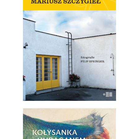
Szczygieł: „W przewodniku
oprowadzam wyłącznie po moich
ulubionych miejscach w Pradze. W ten
oto sposób książka wymyka się krytyce,
że czegoś w niej nie ma. Jeśli nie ma, to
mnie nie uwiodło!”.
24.50
zł
49.00
zł
E-BOOK DO KOSZYKA