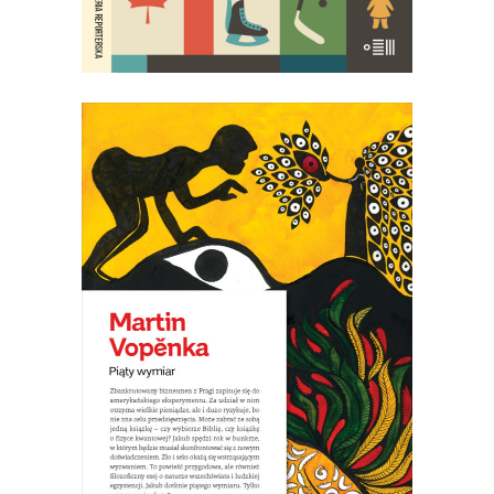
[EBOOK] PIĄTY WYMIAR
Piąty wymiar – czym jest? Czy
wszechświat to tylko prawa fizyki?
Czym jest czas? Jakie są jego granice? I
czy istnieje wieczność? A jeżeli nie, to
jaki sens ma nasze życie?
19.50
zł
39.00
zł
E-BOOK DO KOSZYKA