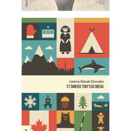
[EBOOK] 27 ŚMIERCI TOBY’EGO
OBEDA
Co ukryto pod kanadyjską mozaiką
kulturową? Joanna Gierak-Onoszko
kreśli obraz Kanady, który burzy nasze
wyobrażenia o tym kraju.
29.95
zł
59.90
zł
E-BOOK DO KOSZYKA