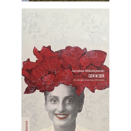
[EBOOK] CIEŃ W CIEŃ. ZA
CIENIEM ZUZANNY
GINCZANKI
Pewnego dnia z książki na zagraconym
biurku wysuwa się oderwany fragment
starej gazety z pytaniem:
Kim jesteś,
Zuzanno?
PREMIERA 4 PAŹDZIERNIKA
19.50
zł
39.00
zł
E-BOOK DO KOSZYKA