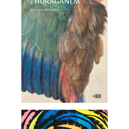
[EBOOK] KOŁYSANKA Z
HURAGANEM
Treny matki. Intymna opowieść o bólu,
tęsknocie, lęku i próbach poradzenia
sobie po śmierci dziecka.
PREMIERA 18
MAJA
21.00
zł
42.00
zł
E-BOOK DO KOSZYKA