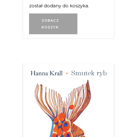
został dodany do koszyka.
ZOBACZ
KOSZYK
[EBOOK] SMUTEK RYB
W 1983 roku pismo dla wędkarzy
postanowiło pomóc uznanej reporterce
– bezrobotnej w stanie wojennym. Tam
Hanna Krall mogła publikować bez
weryfikacji, bo w końcu trudno pisać
wywrotowe treści, pisząc o rybach. A
jednak…
PREMIERA 26 LISTOPADA