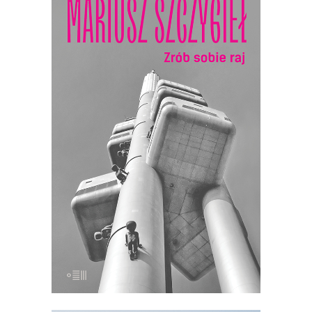
[EBOOK] ZRÓB SOBIE RAJ
Nowe wydanie kultowej książki o
Czechach, jakich nie znamy!
Recenzenci pisali, że Szczygieł odkrył w
niej przed Polakami tajemnicze plemię…
21.50
zł
43.00
zł
E-BOOK DO KOSZYKA