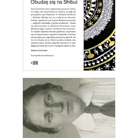
stają się początkiem jej uwięzienia w
tokijskiej dzielnicy – Shibuya…
19.50
zł
39.00
zł
E-BOOK DO KOSZYKA
[EBOOK] PANNA DOKTÓR
SADOWSKA
Opowieść o lekarce, naukowczyni,
działaczce społecznej, feministce,
patriotce, automobilistce,