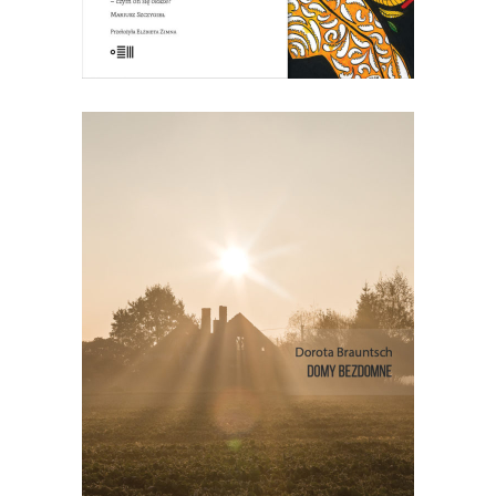
[EBOOK] DOMY BEZDOMNE
To opowieść o cegle, kulturze
chłopskiej, przemianie Górnego Śląska i
o tym, czym jest dom. I jeszcze o
idealistach, którzy próbują ocalić
przeszłość. Bo jeśli nie wiesz, skąd
jesteś, nie wiesz, kim jesteś.
18.00
zł
36.00
zł
E-BOOK DO KOSZYKA