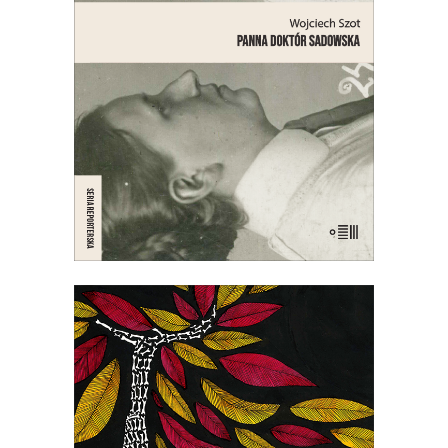
przedsiębiorczyni, lesbijce – bohaterce
jednego z najgłośniejszych skandali
obyczajowych międzywojennej
Warszawy.
PREMIERA 7 SIERPNIA
21.00
zł
42.00
zł
E-BOOK DO KOSZYKA
[EBOOK] BEZROŻEC
Szalony kryminał z zabawnymi wątkami