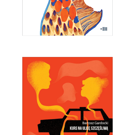
18.50
zł
37.00
zł
E-BOOK DO KOSZYKA
[EBOOK] KURS NA ULICĘ
SZCZĘŚLIWĄ
Kiedy Bartosz Gardocki usiadł za
kierownicą taksówki, poczuł się
szczęśliwy. Szybko się okazało, że jego
pasażerowie też szukają
szczęścia…
PREMIERA POCZĄTEK