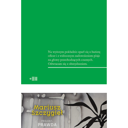
Dębicki. Spełnia w ten sposób swoje
marzenie o podróży do Afryki
Środkowej, a czytelnikom przywozi
imponujący, skrzący się detalami
reportaż. Dębicki jest zachwycony
przyrodą, ale nie szczędzi realistycznych
[…]
19.50
zł
39.00
zł
E-BOOK DO KOSZYKA
[EBOOK] Mariusz Szczygieł –
PROJEKT PRAWDA
„Projekt: prawda” to pozycja, jakiej na