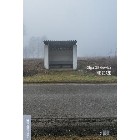
[EBOOK] NIE ZDĄŻĘ
Witamy w centrum Europy. Tu prawie
czternaście milionów Polaków ma
wszędzie daleko. Reportaże z
przystanku i z dworca, z pobocza i z
chodnika.
PREMIERA 25
PAŹDZIERNIKA
19.50
zł
39.00
zł
E-BOOK DO KOSZYKA