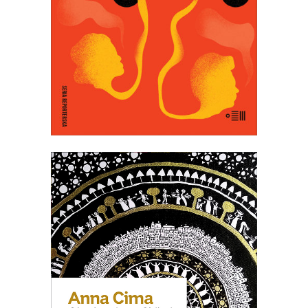
LISTOPADA
18.50
zł
37.00
zł
E-BOOK DO KOSZYKA
[EBOOK] OBUDZĘ SIĘ NA
SHIBUI
Jana kocha się platonicznie w aktorach
Kurosawy, czyta Murakamiego i
uzależnia się od Japonii. Podróż do Tokio
i wypowiedziane lekkomyślnie życzenie