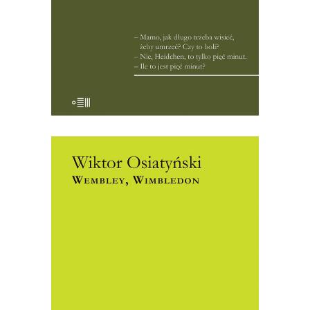
sprawiając, że wielkie konteksty
historyczne stają […]
21.00
zł
42.00
zł
E-BOOK DO KOSZYKA
[EBOOK] Wiktor Osiatyński –
WEMBLEY, WIMBLEDON
Niewielu z nas pamięta, że Wiktor
Osiatyński – prawnik, konstytucjonalista,
działacz społeczny i zaangażowany w
obronę praw człowieka publicysta –
wcielił się w swoim życiu również w rolę
reportera sportowego. W 1973 roku jako