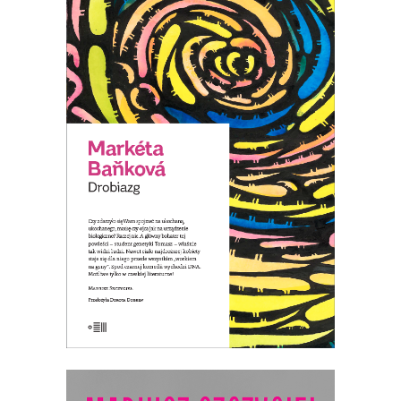
[EBOOK] Drobiazg. Miłość w
czasach genetyki
Tomáš zaczyna traktować każdego
człowieka jak maszynę – nosiciela DNA.
Zamiast ludzi, dostrzega jedynie
zestawy genów. Nawet ciało ukochanej
staje się dla niego przede wszystkim
„workiem na geny”…
19.50
zł
39.00
zł
E-BOOK DO KOSZYKA