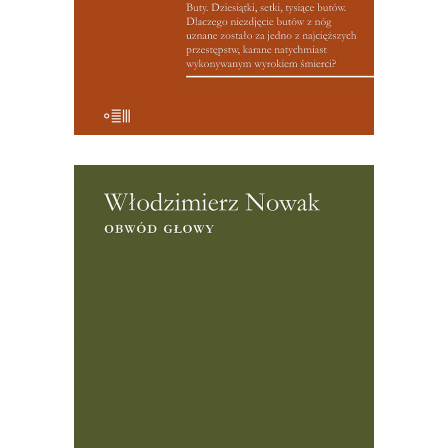
wtedy pierwszy do Kambodży – jak sam
[…]
[EBOOK] Włodzimierz Nowak –
OBWÓD GŁOWY
Martin Pollack: Nie znam żadnej innej
książki, która tak plastycznie
pokazywałaby pogranicze polsko-
niemieckie, w przeszłości, ale także dziś.
Włodzimierz Nowak opowiada o
pojedynczych ludzkich losach i
tragediach z dokładnością historyka i
empatycznym językiem reportera,