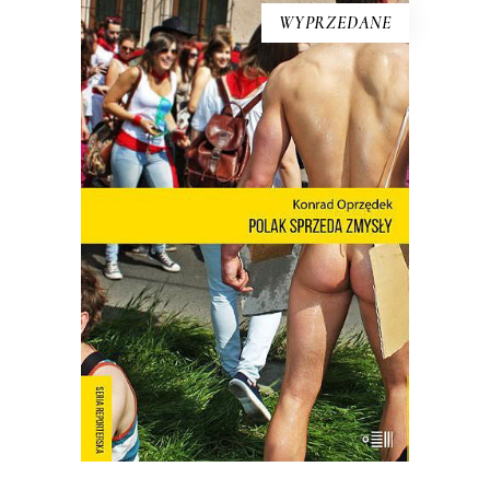
WYPRZEDANE
[EBOOK] Konrad Oprzędek –
POLAK SPRZEDA ZMYSŁY
Mariusz Szczygieł o książce: Wreszcie
możemy zobaczyć siebie! Nie ma o
Polsce takich książek jak debiut Konrada
Oprzędka. Wariackich, ale pogodnych.
Smutnych, ale nie przygnębiających.
Moje pokolenie w połowie lat 80. żyło
podniecającym filmem
dokumentalnym „Oto Ameryka”.
Emitowany nocą w […]