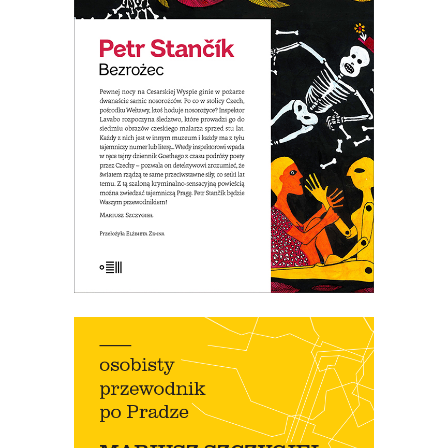
erotycznymi, a jednocześnie
przewodnik po tajemniczych miejscach
Pragi. Parodia powieści
sensacyjnej.
PREMIERA 17 CZERWCA
19.50
zł
39.00
zł
E-BOOK DO KOSZYKA
[EBOOK] OSOBISTY
PRZEWODNIK PO PRADZE wyd.
2020