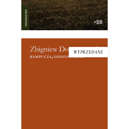
WYPRZEDANE
[EBOOK] Zbigniew Domarańczyk –
KAMPUCZA. GODZINA ZERO
Tuż po upadku reżimu Czerwonych
Khmerów, na początku 1979 roku,
Zbigniew Domarańczyk przekracza
granicę zamkniętej od czterech lat,
umęczonej i straumatyzowanej
Kambodży. To nie sławny na cały świat
włoski reporter Tiziano Terzani wjechał