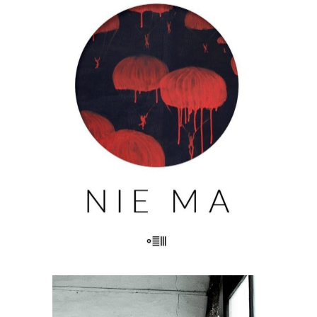
[EBOOK] Mariusz Szczygieł – NIE
MA
Nie ma kogoś. Nie ma czegoś. Nie ma
przeszłości. Nie ma pamięci. Nie ma
widelców do sera. Nie ma miłości. Nie
ma życia. Nie ma fikcji. Nie ma
właściwego koloru. Nie ma komisji. Nie
ma grobu. Nie ma siostry. Nie […]
23.00
zł
46.00
zł
E-BOOK DO KOSZYKA