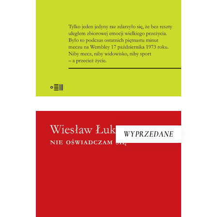
korespondent „Kultury” był świadkiem
sukcesu piłkarzy […]
17.50
zł
35.00
zł
E-BOOK DO KOSZYKA
WYPRZEDANE
[EBOOK] Wiesław Łuka – NIE
OŚWIADCZAM SIĘ
W Wigilię Bożego Narodzenia 1976 roku
pod kołami dwóch autobusów zginęła
kobieta w ciąży, jej mąż i trzynastoletni