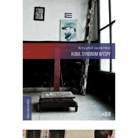
[EBOOK] Krzysztof Jacek Hinz –
KUBA. SYNDROM WYSPY
Krzysztof Jacek Hinz rozpoczyna swoją
opowieść o Kubie w dniu, w którym
obudził go telewizyjny komunikat, że
oto został wrogiem rewolucji.
Paszkwilancki wstępniak o polskim
dyplomacie napisał w „Granmie” sam
Fidel… Kuba. Syndrom wyspy to
reporterska książka o wyspie Fidela […]
22.00
zł
44.00
zł
E-BOOK DO KOSZYKA