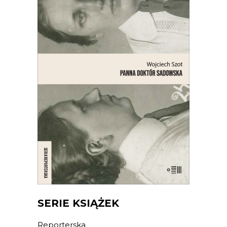
PANNA DOKTÓR SADOWSKA
Opowieść o lekarce, naukowczyni,
działaczce społecznej, feministce,
patriotce, automobilistce,
przedsiębiorczyni, lesbijce – bohaterce
jednego z najgłośniejszych skandali
obyczajowych międzywojennej
Warszawy.
21.00
zł
42.00
zł
E-BOOK DO KOSZYKA
SERIE KSIĄŻEK
Reporterska