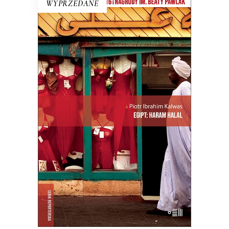
WYPRZEDANE
EGIPT: HARAM HALAL
„Haram” – to zakaz, „halal” –
przyzwolenie. I tak niektóre lakiery do
paznokci są dla muzułmanek halal,
niektóre haram, ale ciężko się w tym
zorientować nawet Egipcjanom.
E-BOOK DO KOSZYKA