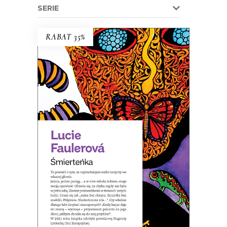
SERIE
RABAT 35%
ŚMIERTEŃKA
To powieść o tym, że najtrudniejsze
walki toczymy we własnej głowie.
27.95
zł
43.00
zł
KSIĄŻKA DO KOSZYKA