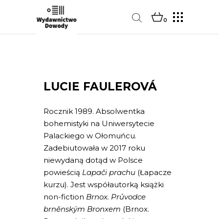
0
LUCIE FAULEROVÁ
Rocznik 1989. Absolwentka
bohemistyki na Uniwersytecie
Palackiego w Ołomuńcu.
Zadebiutowała w 2017 roku
niewydaną dotąd w Polsce
powieścią
Lapači prachu
(Łapacze
kurzu). Jest współautorką książki
non-fiction
Brnox. Průvodce
brněnským Bronxem
(Brnox.