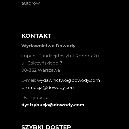
autorów
…
KONTAKT
Wydawnictwo Dowody
imprint Fundacji Instytut Reportażu
ul. Gałczyńskiego 7
00-362 Warszawa
E-mail:
wydawnictwo@dowody.com
promocja@dowody.com
Dystrybucja:
dystrybucja@dowody.com
SZYBKI DOSTĘP