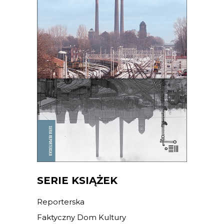
BALLADA O ŚPIĄCYM LWIE
To, co zdecydowało o powstaniu
Bytomia, jego bogactwie i tradycji,
miało stać się jego zagładą.
39.65
zł
61.00
zł
KSIĄŻKA DO KOSZYKA
E-BOOK DO KOSZYKA
SERIE KSIĄŻEK
Reporterska
Faktyczny Dom Kultury