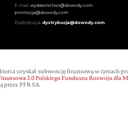
E-mail:
wydawnictwo@dowody.com
promocja@dowody.com
Dystrybucja:
dystrybucja@dowody.com