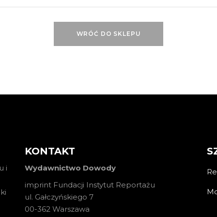
WRÓĆ DO SKLEPU
KONTAKT
S
 i
Wydawnictwo Dowody
Re
imprint Fundacji Instytut Reportażu
Mo
ki
ul. Gałczyńskiego 7
00-362 Warszawa