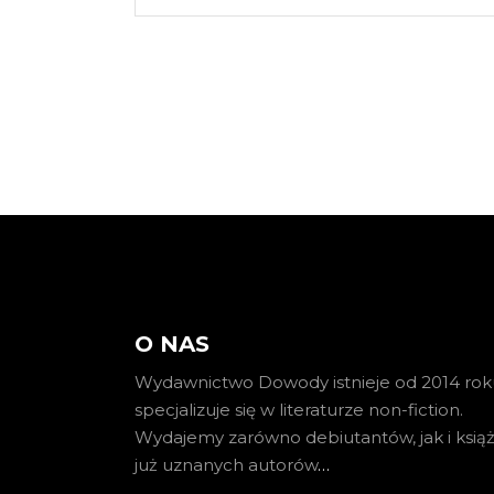
O NAS
Wydawnictwo Dowody istnieje od 2014 roku
specjalizuje się w literaturze non-fiction.
Wydajemy zarówno debiutantów, jak i książ
już uznanych autorów
…