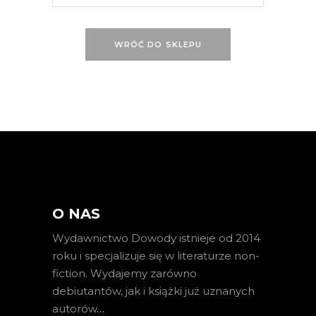
WRÓĆ DO SKLEPU
O NAS
Wydawnictwo Dowody istnieje od 2014
roku i specjalizuje się w literaturze non-
fiction. Wydajemy zarówno
debiutantów, jak i książki już uznanych
autorów
…