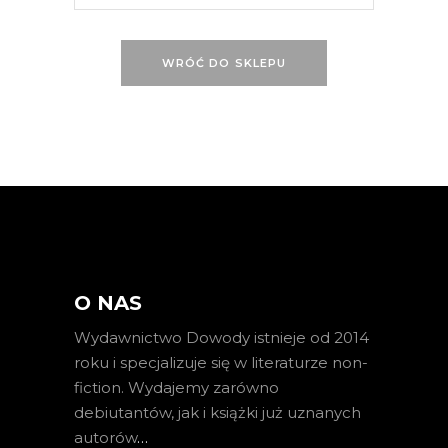
WRÓĆ DO SKLEPU
O NAS
Wydawnictwo Dowody istnieje od 2014
roku i specjalizuje się w literaturze non-
fiction. Wydajemy zarówno
debiutantów, jak i książki już uznanych
autorów
…