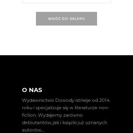
WRÓĆ DO SKLEPU
O NAS
Wydawnictwo Dowody istnieje od 2014
roku i specjalizuje się w literaturze non-
fiction. Wydajemy zarówno
debiutantów, jak i książki już uznanych
autorów
…