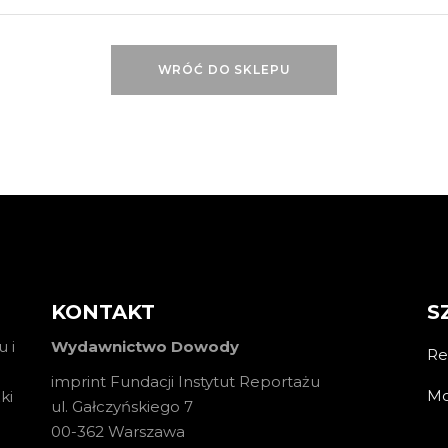
WRÓĆ DO SKLEPU
KONTAKT
S
 i
Wydawnictwo Dowody
Re
imprint Fundacji Instytut Reportażu
Mo
ki
ul. Gałczyńskiego 7
00-362 Warszawa