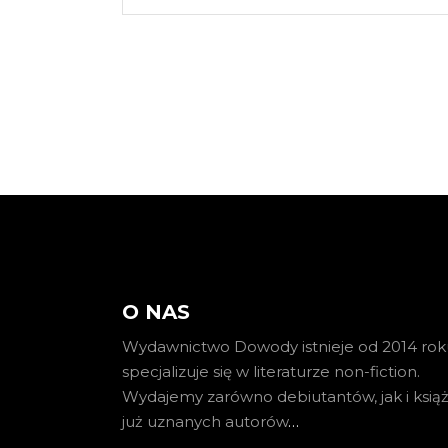
O NAS
Wydawnictwo Dowody istnieje od 2014 roku
specjalizuje się w literaturze non-fiction.
Wydajemy zarówno debiutantów, jak i książ
już uznanych autorów
…