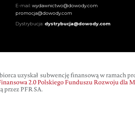
E-mail:
wydawnictwo@dowody.com
promocja@dowody.com
Dystrybucja:
dystrybucja@dowody.com