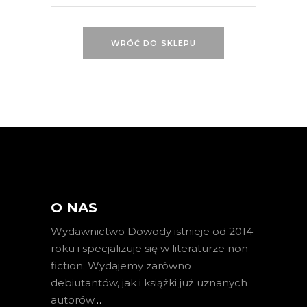
WRÓĆ DO SKLEPU
O NAS
Wydawnictwo Dowody istnieje od 2014
roku i specjalizuje się w literaturze non-
fiction. Wydajemy zarówno
debiutantów, jak i książki już uznanych
autorów
…