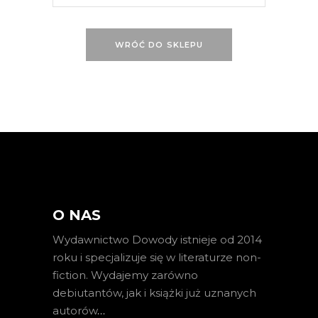
WRÓĆ DO SKLEPU
O NAS
Wydawnictwo Dowody istnieje od 2014
roku i specjalizuje się w literaturze non-
fiction. Wydajemy zarówno
debiutantów, jak i książki już uznanych
autorów
…