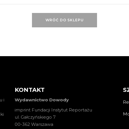
WRÓĆ DO SKLEPU
KONTAKT
S
 i
Wydawnictwo Dowody
Re
imprint Fundacji Instytut Reportażu
Mo
ki
ul. Gałczyńskiego 7
00-362 Warszawa