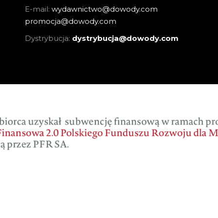
E-mail:
wydawnictwo@dowody.com
promocja@dowody.com
Dystrybucja:
dystrybucja@dowody.com