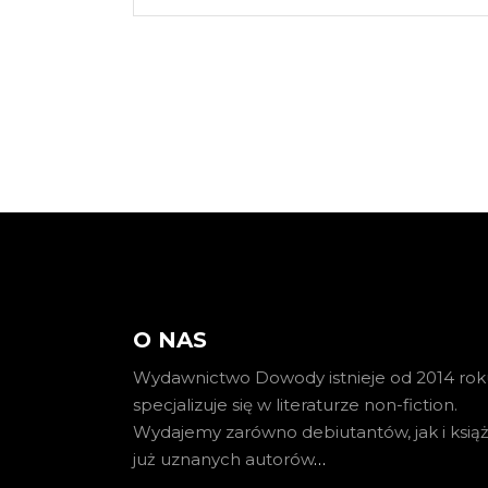
O NAS
Wydawnictwo Dowody istnieje od 2014 roku
specjalizuje się w literaturze non-fiction.
Wydajemy zarówno debiutantów, jak i książ
już uznanych autorów
…