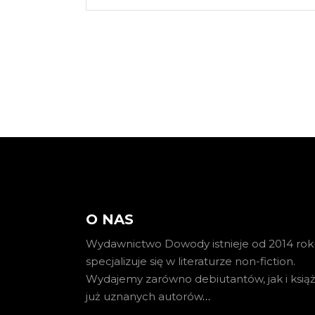
O NAS
Wydawnictwo Dowody istnieje od 2014 roku
specjalizuje się w literaturze non-fiction.
Wydajemy zarówno debiutantów, jak i książ
już uznanych autorów
…