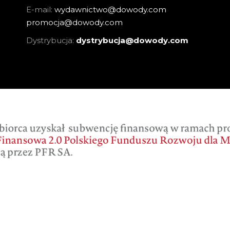
E-mail:
wydawnictwo@dowody.com
promocja@dowody.com
Dystrybucja:
dystrybucja@dowody.com