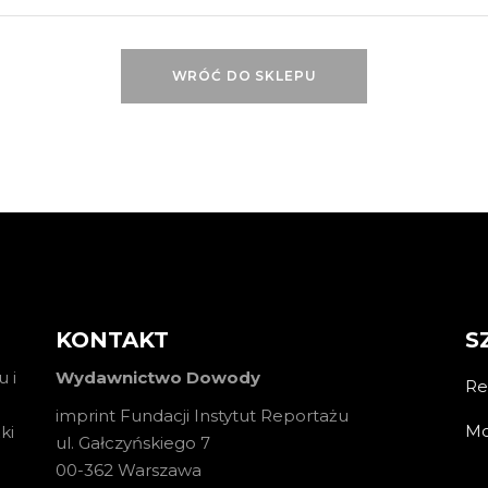
WRÓĆ DO SKLEPU
KONTAKT
S
 i
Wydawnictwo Dowody
Re
imprint Fundacji Instytut Reportażu
Mo
ki
ul. Gałczyńskiego 7
00-362 Warszawa