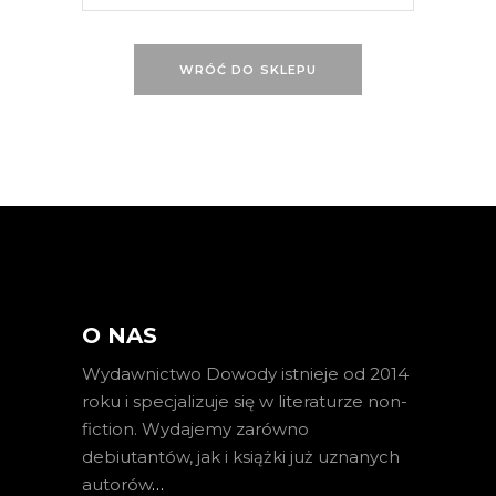
WRÓĆ DO SKLEPU
O NAS
Wydawnictwo Dowody istnieje od 2014
roku i specjalizuje się w literaturze non-
fiction. Wydajemy zarówno
debiutantów, jak i książki już uznanych
autorów
…