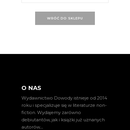
WRÓĆ DO SKLEPU
O NAS
Wydawnictwo Dowody istnieje od 2014
roku i specjalizuje się w literaturze non-
fiction. Wydajemy zarówno
debiutantów, jak i książki już uznanych
autorów
…