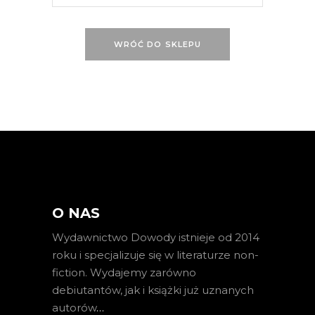
WRÓĆ DO SKLEPU
O NAS
Wydawnictwo Dowody istnieje od 2014
roku i specjalizuje się w literaturze non-
fiction. Wydajemy zarówno
debiutantów, jak i książki już uznanych
autorów
…