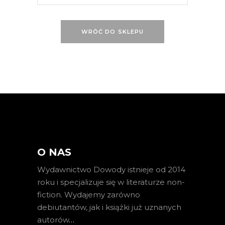
WRÓĆ DO SKLEPU
O NAS
Wydawnictwo Dowody istnieje od 2014
roku i specjalizuje się w literaturze non-
fiction. Wydajemy zarówno
debiutantów, jak i książki już uznanych
autorów
…