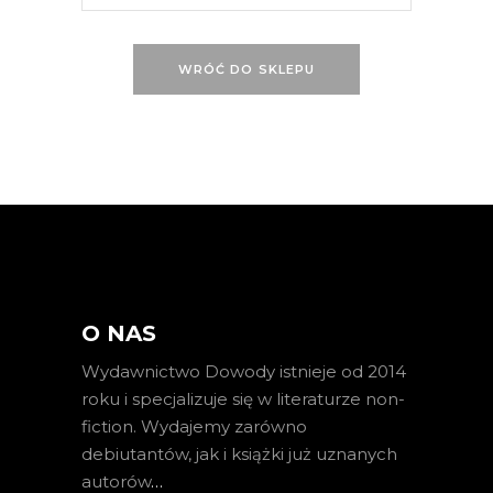
WRÓĆ DO SKLEPU
O NAS
Wydawnictwo Dowody istnieje od 2014
roku i specjalizuje się w literaturze non-
fiction. Wydajemy zarówno
debiutantów, jak i książki już uznanych
autorów
…