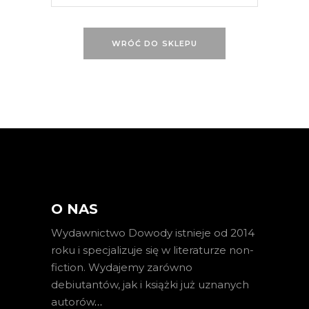
WRÓĆ DO SKLEPU
O NAS
Wydawnictwo Dowody istnieje od 2014
roku i specjalizuje się w literaturze non-
fiction. Wydajemy zarówno
debiutantów, jak i książki już uznanych
autorów
…